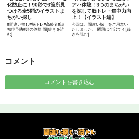
化防止に！90秒で3箇所見
アハ体験！3つのまちがい
つける全5問のイラストま
を探して脳トレ・集中力向
ちがい探し
上！【イラスト編】
#間違い探し#脳トレ#高齢者#認
今回は、間違い探しをご用意い
知症予防#頭の体操 間[続きを読
たしました。 問題は全部で４[続
む]
きを読む]
コメント
コメントを書き込む