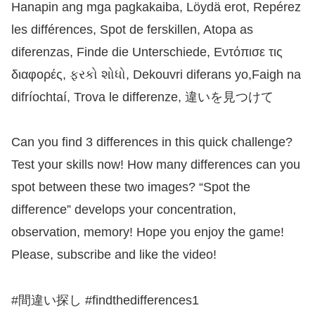
Hanapin ang mga pagkakaiba, Löydä erot, Repérez
les différences, Spot de ferskillen, Atopa as
diferenzas, Finde die Unterschiede, Εντόπισε τις
διαφορές, ફરકો શોધો, Dekouvri diferans yo,Faigh na
difríochtaí, Trova le differenze, 違いを見つけて
Can you find 3 differences in this quick challenge?
Test your skills now! How many differences can you
spot between these two images? “Spot the
difference” develops your concentration,
observation, memory! Hope you enjoy the game!
Please, subscribe and like the video!
#間違い探し #findthedifferences1