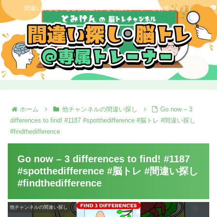
間違い探しを中心とした脳トレを専属トレーナーがお送りします
ホーム
他チャンネルの間違い探し
Go now – 3
differences to find! #1187 #spotthedifference #脳トレ #間違い探し
#findthedifference
Go now – 3 differences to find! #1187
#spotthedifference #脳トレ #間違い探し
#findthedifference
他チャンネルの間違い探し