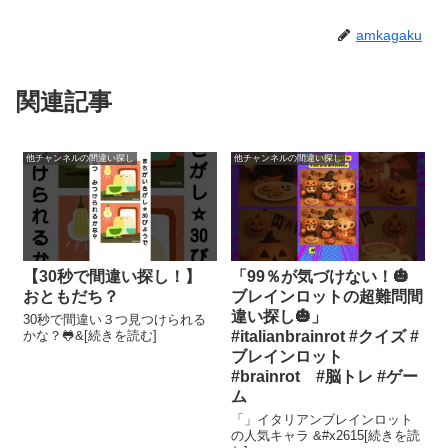
amkagaku
関連記事
他チャンネルの間違い探し
他チャンネルの間違い探し
【30秒で間違い探し！】
「99％が気づけない！🎃
おともだち？
ブレインロットの超難問間
違い探し🎃」
30秒で間違い３つ見つけられる
かな？🐸&[続きを読む]
#italianbrainrot #クイズ #
ブレインロット
#brainrot #脳トレ #ゲー
ム
「」イタリアンブレインロット
の人気キャラ &#x2615[続きを読