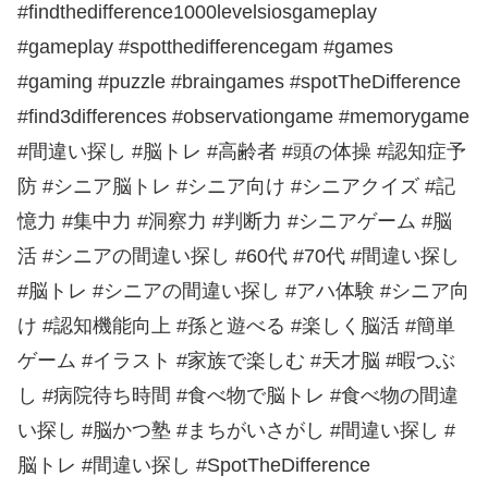
#findthedifference1000levelsiosgameplay
#gameplay #spotthedifferencegam #games
#gaming #puzzle #braingames #spotTheDifference
#find3differences #observationgame #memorygame
#間違い探し #脳トレ #高齢者 #頭の体操 #認知症予
防 #シニア脳トレ #シニア向け #シニアクイズ #記
憶力 #集中力 #洞察力 #判断力 #シニアゲーム #脳
活 #シニアの間違い探し #60代 #70代 #間違い探し
#脳トレ #シニアの間違い探し #アハ体験 #シニア向
け #認知機能向上 #孫と遊べる #楽しく脳活 #簡単
ゲーム #イラスト #家族で楽しむ #天才脳 #暇つぶ
し #病院待ち時間 #食べ物で脳トレ #食べ物の間違
い探し #脳かつ塾 #まちがいさがし #間違い探し #
脳トレ #間違い探し #SpotTheDifference