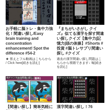
お手軽に脳トレ・集中力強
『まちがいさがし クイ
化！間違い探し/Easy
ズ』似てる漢字を探す間違
brain training and
い探しクイズ【集中力|記
concentration
憶力|頭の体操】#Shorts #
enhancement! Spot the
投資 #脳トレサプリ間違い
difference #54-2
探し #クイズ
★ 答えとフル動画はこちらから
過去の漢字間違い探し問題はこ
/ Click here[続きを読む]
ちらから視聴できます↓ 毎[続き
を読む]
他チャンネルの間違い探し
他チャンネルの間違い探し
【間違い探し】簡単気軽に
漢字間違い探し！76