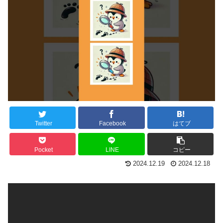
Twitter
Facebook
はてブ
Pocket
LINE
コピー
2024.12.19
2024.12.18