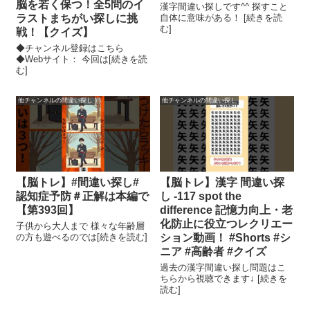
脳を若く保つ！全5問のイ
漢字間違い探しです^^ 探すこと
ラストまちがい探しに挑
自体に意味がある！ [続きを読
む]
戦！【クイズ】
◆チャンネル登録はこちら
◆Webサイト： 今回は[続きを読
む]
他チャンネルの間違い探し
他チャンネルの間違い探し
【脳トレ】#間違い探し#
【脳トレ】漢字 間違い探
認知症予防＃正解は本編で
し -117 spot the
【第393回】
difference 記憶力向上・老
化防止に役立つレクリエー
子供から大人まで 様々な年齢層
の方も遊べるのでは[続きを読む]
ション動画！ #Shorts #シ
ニア #高齢者 #クイズ
過去の漢字間違い探し問題はこ
ちらから視聴できます↓ [続きを
読む]