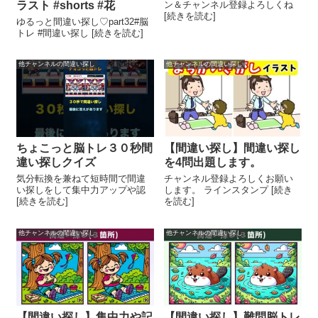
ラスト #shorts #花
ン＆チャンネル登録よろしくね
[続きを読む]
ゆるっと間違い探し♡part32#脳
トレ #間違い探し [続きを読む]
他チャンネルの間違い探し
他チャンネルの間違い探し
ちょこっと脳トレ３０秒間
【間違い探し】間違い探し
違い探しクイズ
を4問出題します。
気分転換を兼ねて短時間で間違
チャンネル登録よろしくお願い
い探しをして集中力アップや認
します。 ラインスタンプ [続き
[続きを読む]
を読む]
他チャンネルの間違い探し
他チャンネルの間違い探し
【間違い探し】集中力や記
【間違い探し】難問脳トレ