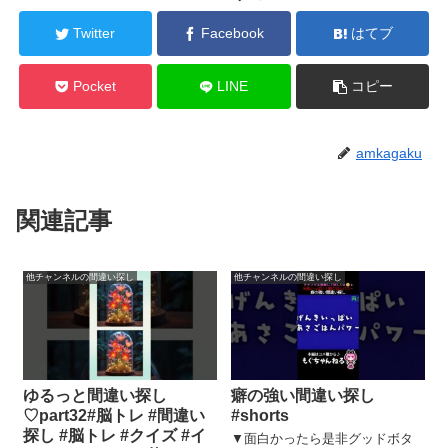
Twitter
Facebook
はてブ
Pocket
LINE
コピー
amkagaku
関連記事
他チャンネルの間違い探し
他チャンネルの間違い探し
ゆるっと間違い探し
癖の強い間違い探し
♡part32#脳トレ #間違い
#shorts
探し #脳トレ #クイズ #イ
▼面白かったら是非グッドボタ