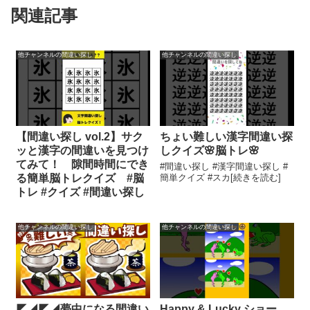
関連記事
他チャンネルの間違い探し
他チャンネルの間違い探し
【間違い探し vol.2】サク
ちょい難しい漢字間違い探
ッと漢字の間違いを見つけ
しクイズ🌸脳トレ🌸
てみて！ 隙間時間にでき
#間違い探し #漢字間違い探し #
る簡単脳トレクイズ #脳
簡単クイズ #スカ[続きを読む]
トレ #クイズ #間違い探し
他チャンネルの間違い探し
他チャンネルの間違い探し
◤◢◤◢夢中になる間違い
Happy & Lucky ショー