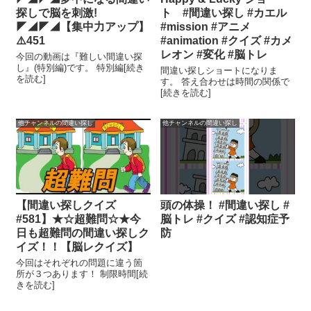
探しで脳を刺激!
ト #間違い探し #カエル
◤◢◤◢【集中力アップ】
#mission #アニメ
⚠️451
#animation #クイズ #カメ
レオン #変化 #脳トレ
今回の動画は『難しい間違い探
し』(特別編)です。 特別編[続き
間違い探しショートになりま
を読む]
す。 答え合わせは時間の関係で
[続きを読む]
他チャンネルの間違い探し
他チャンネルの間違い探し
【間違い探しクイズ
頭の体操！ #間違い探し #
#581】★☆超難問☆★今
脳トレ #クイズ #認知症予
日も超難問の間違い探しク
防
イズ！！【脳レクイズ】
今回はそれぞれの問題に違う箇
所が３つあります！ 制限時間[続
きを読む]