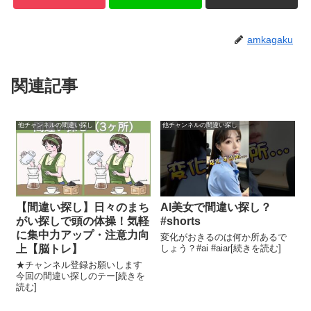
amkagaku
関連記事
他チャンネルの間違い探し
他チャンネルの間違い探し
【間違い探し】日々のまち
AI美女で間違い探し？
がい探しで頭の体操！気軽
#shorts
に集中力アップ・注意力向
変化がおきるのは何か所あるで
上【脳トレ】
しょう？#ai #aiar[続きを読む]
★チャンネル登録お願いします
今回の間違い探しのテー[続きを
読む]