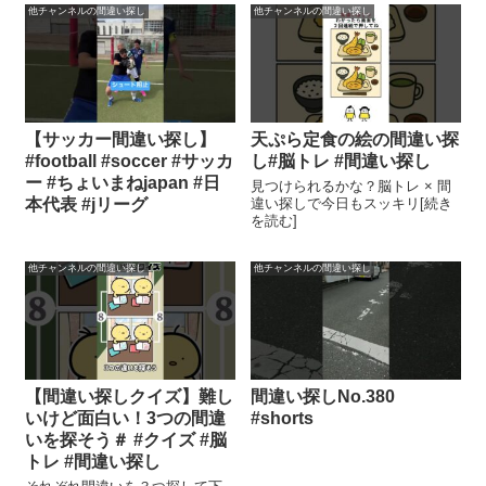
他チャンネルの間違い探し
他チャンネルの間違い探し
【サッカー間違い探し】
天ぷら定食の絵の間違い探
#football #soccer #サッカ
し#脳トレ #間違い探し
ー #ちょいまねjapan #日
見つけられるかな？脳トレ × 間
本代表 #jリーグ
違い探しで今日もスッキリ[続き
を読む]
他チャンネルの間違い探し
他チャンネルの間違い探し
【間違い探しクイズ】難し
間違い探しNo.380
いけど面白い！3つの間違
#shorts
いを探そう＃ #クイズ #脳
トレ #間違い探し