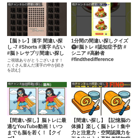
他チャンネルの間違い探し
他チャンネルの間違い探し
【脳トレ】漢字 間違い探
1分間の間違い探しクイズ
し -7 #Shorts #漢字 #占い
🥝#脳トレ #認知症予防 #
#脳トレサプリ間違い探し
シニア #高齢者
#findthedifference
ご視聴ありがとうございます！
たくさん並んだ漢字の中か[続き
を読む]
他チャンネルの間違い探し
他チャンネルの間違い探し
【間違い探し】脳トレに最
【間違い探し】【記憶脳の
適なYouTube動画！いつ
体操】楽しく脳トレ！集中
までも脳を若く！【クイ
力と注意力・空間認識力を