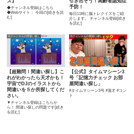
ズ】
引き出そう！高齢者認知症
予防！
◆チャンネル登録はこちら
◆Webサイト： 今回の[続きを読
毎日11時に脳トレクイズをご紹
む]
介します。 チャンネル登録[続き
を読む]
他チャンネルの間違い探し
他チャンネルの間違い探し
【超難問！間違い探し】こ
【公式】タイムマシーン3
れがわかったら天才かも！
号「記憶力チェック お部
宇宙でDJのイラストから
屋間違い探し」
間違いを５か所探してくだ
#タイムマシーン3号 #漫才 #コン
さい。
ト
▼チャンネル登録はこちらか
ら！ 間違い探しの問題です[続き
を読む]