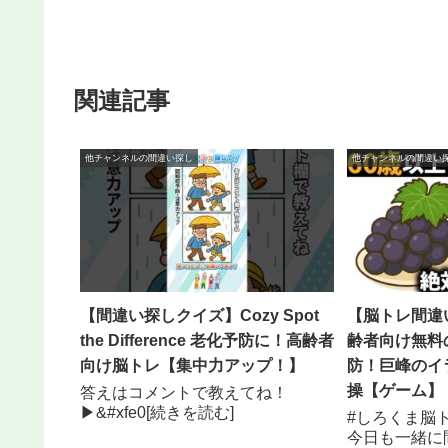
関連記事
他チャンネルの間違い探し
他チャンネルの間違い
【間違い探しクイズ】Cozy Spot
【脳トレ間違
the Difference 老化予防に！高齢者
齢者向け無料
向け脳トレ【集中力アップ！】
防！巨峰のイ
操【ゲーム】
答えはコメントで教えてね！
▶&#xfe0[続きを読む]
#しろくま脳
今日も一緒に