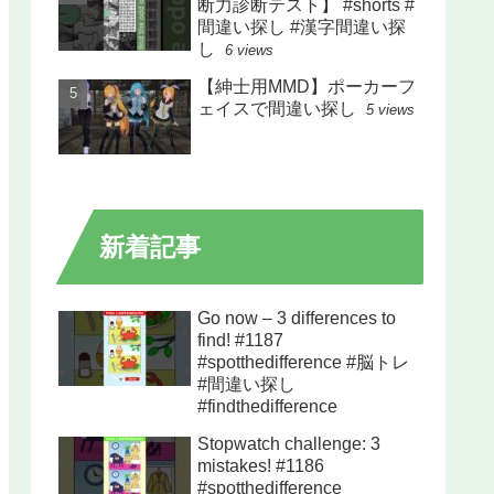
断力診断テスト】 #shorts #
間違い探し #漢字間違い探
し
6 views
【紳士用MMD】ポーカーフ
ェイスで間違い探し
5 views
新着記事
Go now – 3 differences to
find! #1187
#spotthedifference #脳トレ
#間違い探し
#findthedifference
Stopwatch challenge: 3
mistakes! #1186
#spotthedifference