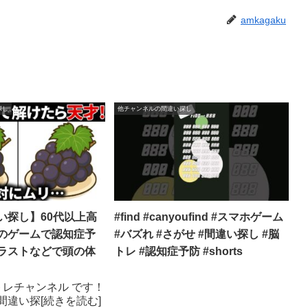
amkagaku
探し
他チャンネルの間違い探し
い探し】60代以上高
#find #canyoufind #スマホゲーム
のゲームで認知症予
#バズれ #さがせ #間違い探し #脳
ラストなどで頭の体
トレ #認知症予防 #shorts
トレチャンネル です！
間違い探[続きを読む]