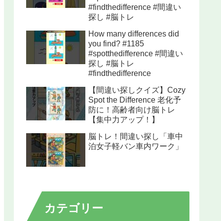
#findthedifference #間違い
探し #脳トレ
How many differences did
you find? #1185
#spotthedifference #間違い
探し #脳トレ
#findthedifference
【間違い探しクイズ】Cozy
Spot the Difference 老化予
防に！高齢者向け脳トレ
【集中力アップ！】
脳トレ！間違い探し「車中
泊女子軽バン車内ワーク」
カテゴリー