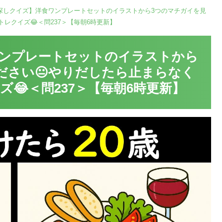
探しクイズ】洋食ワンプレートセットのイラストから3つのマチガイを見
レクイズ😂＜問237＞【毎朝6時更新】
ンプレートセットのイラストから
ださい😐やりだしたら止まらなく
😂＜問237＞【毎朝6時更新】