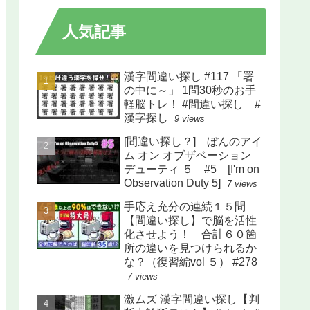
人気記事
漢字間違い探し #117 「署
の中に～」 1問30秒のお手
軽脳トレ！ #間違い探し #
漢字探し
9 views
[間違い探し？] ぼんのアイ
ム オン オブザベーション
デューティ ５ #5 [I'm on
Observation Duty 5]
7 views
手応え充分の連続１５問
【間違い探し】で脳を活性
化させよう！ 合計６０箇
所の違いを見つけられるか
な？（復習編vol ５） #278
7 views
激ムズ 漢字間違い探し【判