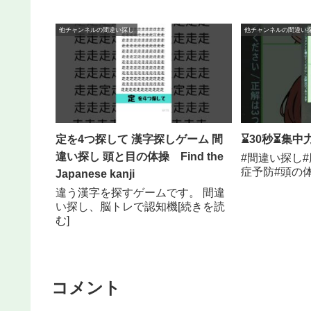
他チャンネルの間違い探し
他チャンネルの間違い
定を4つ探して 漢字探しゲーム 間
⌛30秒⏳集中
違い探し 頭と目の体操 Find the
#間違い探し#
症予防#頭の体
Japanese kanji
違う漢字を探すゲームです。 間違
い探し、脳トレで認知機[続きを読
む]
コメント