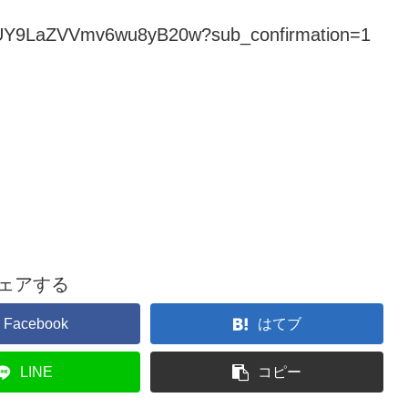
GlUY9LaZVVmv6wu8yB20w?sub_confirmation=1
ェアする
Facebook
はてブ
LINE
コピー