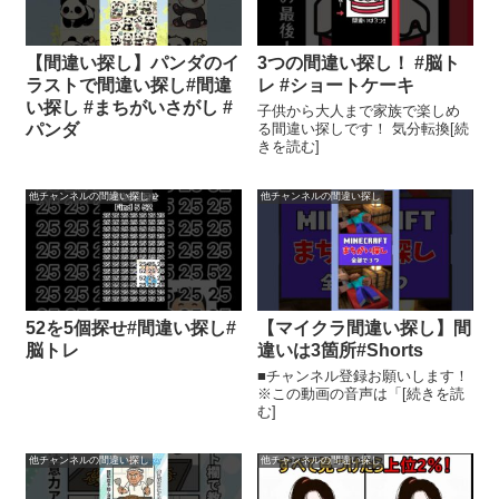
【間違い探し】パンダのイ
3つの間違い探し！ #脳ト
ラストで間違い探し#間違
レ #ショートケーキ
い探し #まちがいさがし #
子供から大人まで家族で楽しめ
パンダ
る間違い探しです！ 気分転換[続
きを読む]
他チャンネルの間違い探し
他チャンネルの間違い探し
52を5個探せ#間違い探し#
【マイクラ間違い探し】間
脳トレ
違いは3箇所#Shorts
■チャンネル登録お願いします！
※この動画の音声は「[続きを読
む]
他チャンネルの間違い探し
他チャンネルの間違い探し