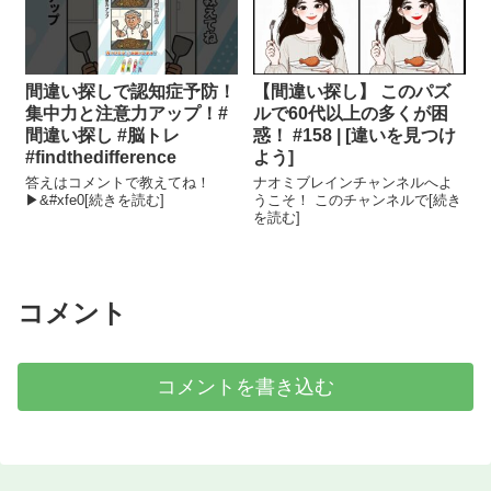
間違い探しで認知症予防！
【間違い探し】 このパズ
集中力と注意力アップ！#
ルで60代以上の多くが困
間違い探し #脳トレ
惑！ #158 | [違いを見つけ
#findthedifference
よう]
答えはコメントで教えてね！
ナオミブレインチャンネルへよ
▶&#xfe0[続きを読む]
うこそ！ このチャンネルで[続き
を読む]
コメント
コメントを書き込む