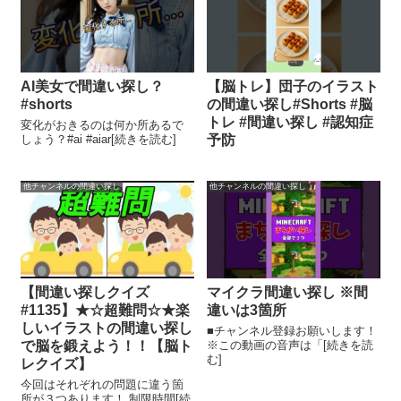
AI美女で間違い探し？
【脳トレ】団子のイラスト
#shorts
の間違い探し#Shorts #脳
トレ #間違い探し #認知症
変化がおきるのは何か所あるで
しょう？#ai #aiar[続きを読む]
予防
他チャンネルの間違い探し
他チャンネルの間違い探し
【間違い探しクイズ
マイクラ間違い探し ※間
#1135】★☆超難問☆★楽
違いは3箇所
しいイラストの間違い探し
■チャンネル登録お願いします！
で脳を鍛えよう！！【脳ト
※この動画の音声は「[続きを読
む]
レクイズ】
今回はそれぞれの問題に違う箇
所が３つあります！ 制限時間[続