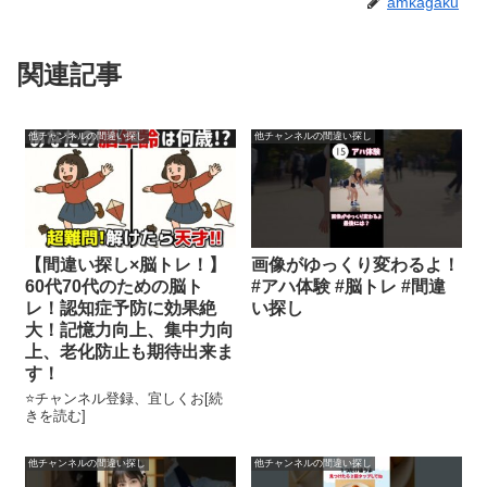
amkagaku
関連記事
他チャンネルの間違い探し
他チャンネルの間違い探し
【間違い探し×脳トレ！】
画像がゆっくり変わるよ！
60代70代のための脳ト
#アハ体験 #脳トレ #間違
レ！認知症予防に効果絶
い探し
大！記憶力向上、集中力向
上、老化防止も期待出来ま
す！
⭐️チャンネル登録、宜しくお[続
きを読む]
他チャンネルの間違い探し
他チャンネルの間違い探し