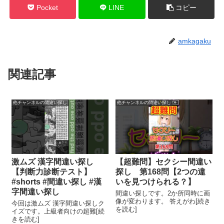
Pocket
LINE
コピー
amkagaku
関連記事
他チャンネルの間違い探し
他チャンネルの間違い探し
激ムズ 漢字間違い探し
【超難問】セクシー間違い
【判断力診断テスト】
探し 第168問【2つの違
#shorts #間違い探し #漢
いを見つけられる？】
字間違い探し
間違い探しです。2か所同時に画
像が変わります。 答えがわ[続き
今回は激ムズ 漢字間違い探しク
を読む]
イズです。上級者向けの超難[続
きを読む]