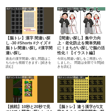
他チャンネルの間違い探し
他チャンネルの間違い探し
【脳トレ】漢字 間違い探
【間違い探し】集中力向
し -30 #Shorts #クイズ #
上・老化防止を簡単気軽
脳トレ間違い探し #漢字間
に！まちがい探しで脳の活
違い探し
性化！【イラスト編】
過去の漢字間違い探し問題はこ
今回も間違い探しをご用意いた
ちらから視聴できます↓ [続きを
しました。 問題は全部で５問[続
読む]
きを読む]
他チャンネルの間違い探し
他チャンネルの間違い探し
【挑戦】10秒と20秒で見
【脳トレ】違う漢字が1文