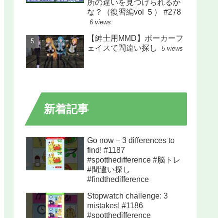
所の違いを見つけられるか
な？（復習編vol ５） #278
6 views
【紳士用MMD】ポーカーフ
ェイスで間違い探し
5 views
新着記事
Go now – 3 differences to
find! #1187
#spotthedifference #脳トレ
#間違い探し
#findthedifference
Stopwatch challenge: 3
mistakes! #1186
#spotthedifference