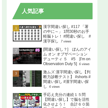
人気記事
漢字間違い探し #117 「署
の中に～」 1問30秒のお手
軽脳トレ！ #間違い探し #
漢字探し
7 views
[間違い探し？] ぼんのアイ
ム オン オブザベーション
デューティ ５ #5 [I'm on
Observation Duty 5]
6 views
激ムズ 漢字間違い探し【判
断力診断テスト】 #shorts #
間違い探し #漢字間違い探
し
6 views
手応え充分の連続１５問
【間違い探し】で脳を活性
化させよう！ 合計６０箇