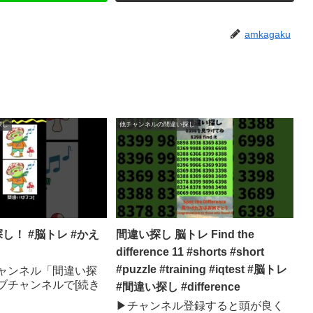
amkagaku
探し
他チャンネルの間違い探し
し！ #脳トレ #かえ
間違い探し 脳トレ Find the
difference 11 #shorts #short
#puzzle #training #iqtest #脳トレ
ャンネル「間違い探
ブチャンネルで[続き
#間違い探し #difference
▶チャンネル登録すると頭が良く