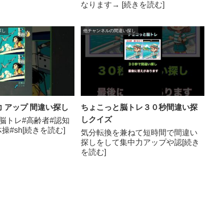
なります→ [続きを読む]
探し
他チャンネルの間違い探し
力 アップ 間違い探し
ちょこっと脳トレ３０秒間違い探
しクイズ
脳トレ#高齢者#認知
操#sh[続きを読む]
気分転換を兼ねて短時間で間違い
探しをして集中力アップや認[続き
を読む]