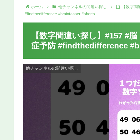
ホーム
他チャンネルの間違い探し
【数字間違
#findthedifference #brainteaser #shorts
【数字間違い探し】#157 #脳
症予防 #findthedifference #br
他チャンネルの間違い探し