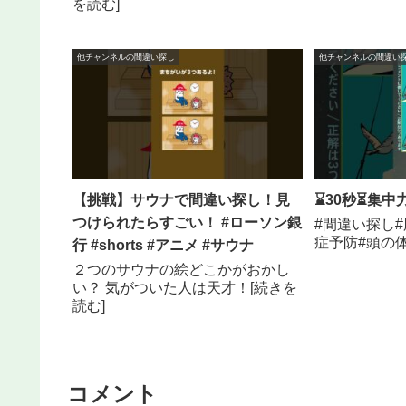
を読む]
他チャンネルの間違い探し
他チャンネルの間違い
【挑戦】サウナで間違い探し！見
⌛30秒⏳集中
つけられたらすごい！ #ローソン銀
#間違い探し#
症予防#頭の体
行 #shorts #アニメ #サウナ
２つのサウナの絵どこかがおかし
い？ 気がついた人は天才！[続きを
読む]
コメント