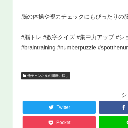
脳の体操や視力チェックにもぴったりの脳
#脳トレ #数字クイズ #集中力アップ #シ
#braintraining #numberpuzzle #spotthen
他チャンネルの間違い探し
シ
Twitter
Pocket