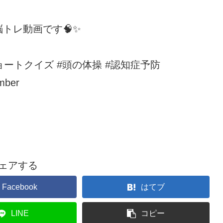
トレ動画です🧠✨
ョートクイズ #頭の体操 #認知症予防
umber
ェアする
Facebook
はてブ
LINE
コピー