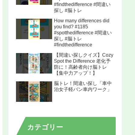
#findthedifference #間違い
探し #脳トレ
How many differences did
you find? #1185
#spotthedifference #間違い
探し #脳トレ
#findthedifference
【間違い探しクイズ】Cozy
Spot the Difference 老化予
防に！高齢者向け脳トレ
【集中力アップ！】
脳トレ！間違い探し「車中
泊女子軽バン車内ワーク」
カテゴリー