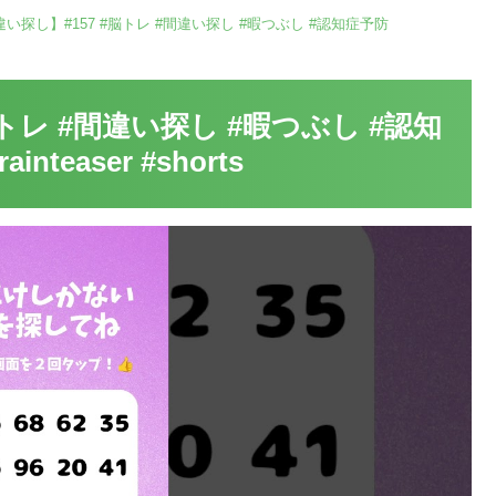
い探し】#157 #脳トレ #間違い探し #暇つぶし #認知症予防
トレ #間違い探し #暇つぶし #認知
ainteaser #shorts