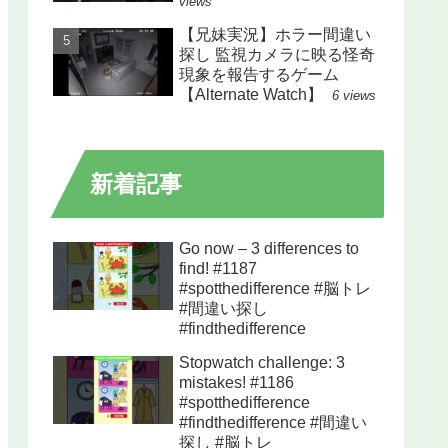
views
【兄妹実況】ホラー間違い
探し 監視カメラに映る怪奇
現象を報告するゲーム
【Alternate Watch】
6 views
新着記事
Go now – 3 differences to
find! #1187
#spotthedifference #脳トレ
#間違い探し
#findthedifference
Stopwatch challenge: 3
mistakes! #1186
#spotthedifference
#findthedifference #間違い
探し #脳トレ