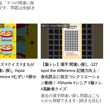
る『５つの間違い探
です。問題は全[続き
探し
他チャンネルの間違い探し
ムズ #クイズ #まちが
【脳トレ】漢字 間違い探し -127
い探し #quiz
spot the difference 記憶力向上・
fference #むずい #探せ
老化防止に役立つレクリエーショ
ン動画！ #Shorts #シニア #脳トレ
#高齢者クイズ
過去の漢字間違い探し問題はこち
らから視聴できます↓ [続きを読む]