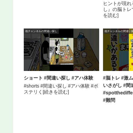
ヒントが現れ
し』の脳トレ
を読む]
他チャンネルの間違い探し
他チャンネルの間違い
ショート #間違い探し #アハ体験
#脳トレ #激
いさがし #間違
#shorts #間違い探し #アハ体験 #ボ
ステリく[続きを読む]
#spotthedi
#難問