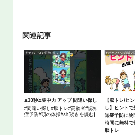
関連記事
他チャンネルの間違い探し
他チャンネルの間違い
⌛30秒⏳集中力 アップ 間違い探し
【脳トレ/ヒ
し】ヒントで
#間違い探し#脳トレ#高齢者#認知
症予防#頭の体操#sh[続きを読む]
知症予防に物
時間に無料で
脳トレ