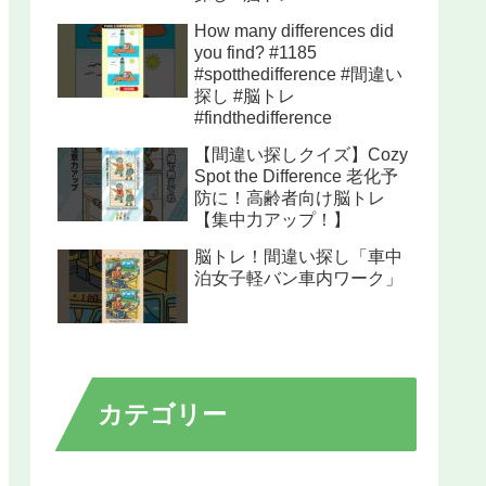
How many differences did
you find? #1185
#spotthedifference #間違い
探し #脳トレ
#findthedifference
【間違い探しクイズ】Cozy
Spot the Difference 老化予
防に！高齢者向け脳トレ
【集中力アップ！】
脳トレ！間違い探し「車中
泊女子軽バン車内ワーク」
カテゴリー