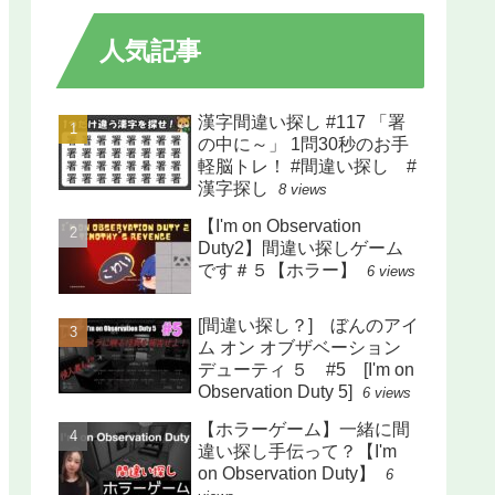
人気記事
漢字間違い探し #117 「署
の中に～」 1問30秒のお手
軽脳トレ！ #間違い探し #
漢字探し
8 views
【I'm on Observation
Duty2】間違い探しゲーム
です＃５【ホラー】
6 views
[間違い探し？] ぼんのアイ
ム オン オブザベーション
デューティ ５ #5 [I'm on
Observation Duty 5]
6 views
【ホラーゲーム】一緒に間
違い探し手伝って？【I'm
on Observation Duty】
6