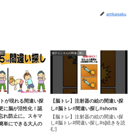
amkagaku
探し
他チャンネルの間違い探し
ントが現れる間違い探
【脳トレ】注射器の絵の間違い探
更に脳が活性化！認
し#脳トレ#間違い探し#shorts
忘れ防止に。スキマ
【脳トレ】注射器の絵の間違い探
し#脳トレ#間違い探し#s[続きを読
簡単にできる大人の
む]