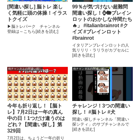
[間違い探し] 脳トレ 楽し
99％が気づけない超難問
く気軽に頭の体操！イラス
間違い探し！⌚🐘ブレイン
トクイズ
ロットのおかしな仲間たち
🔥」 #italianbrainrot #ク
▶脳トレパーク チャンネル
登録は～こちら[続きを読む]
イズ #ブレインロット
#brainrot
イタリアンブレインロットの人
気リリリ・ラリラがカプセルに
[続きを読む]
他チャンネルの間違い探し
他チャンネルの間違い探し
今年も折り返し！【脳ト
チャレンジ！3つの間違い
レ】7月2日は一年の真ん
探し！ #脳トレ #犬
中の日！1つだけ違うのは
間違い探しチャンネル「間違い
どれ？【間違い探し】第
探シティ」のサブチャンネルで
[続きを読む]
329回
7月2日は、ちょうど一年の折り