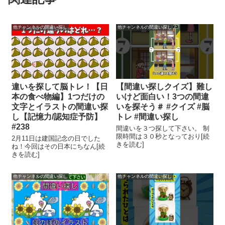
他チャンネルの間違い探し
他チャンネルの間違い探し
違いを探して脳トレ！【日
【間違い探しクイズ】難し
本の食べ物編】1つだけの
いけど面白い！3つの間違
文字とイラストの間違い探
いを探そう＃ #クイズ #脳
し【記憶力/認知症予防】
トレ #間違い探し
#238
間違いを３つ探して下さい。 制
限時間は３０秒となっており[続
2月11日は建国記念の日でした
きを読む]
ね！今回はその日本にちなん[続
きを読む]
他チャンネルの間違い探し
他チャンネルの間違い探し