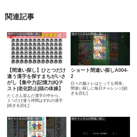
関連記事
他チャンネルの間違い探し
他チャンネルの間違い探し
【間違い探し】ひとつだけ
ショート間違い探しA004-
違う漢字を探すまちがいさ
2
がし【集中力|記憶力|IQテ
日々の脳トレはとっても簡単。
スト|老化防止|頭の体操】
間違い探しに毎日チャレンジ[続
きを読む]
たくさん並んだ漢字の中から、
１つだけ違う仲間はずれの漢字
[続きを読む]
他チャンネルの間違い探し
他チャンネルの間違い探し