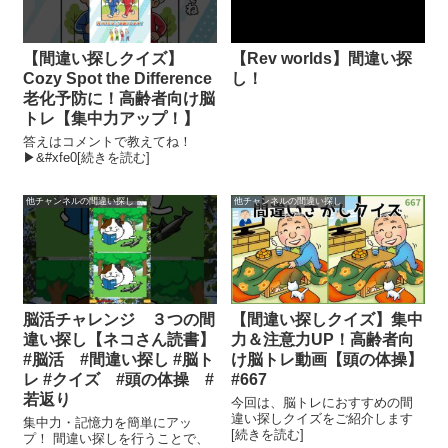
【間違い探しクイズ】
【Rev worlds】間違い探
Cozy Spot the Difference
し！
老化予防に！高齢者向け脳
トレ【集中力アップ！】
答えはコメントで教えてね！
▶&#xfe0[続きを読む]
他チャンネルの間違い探し
他チャンネルの間違い探し
脳活チャレンジ ３つの間
【間違い探しクイズ】集中
違い探し【ネコさん読書】
力＆注意力UP！高齢者向
#脳活 #間違い探し #脳ト
け脳トレ動画【頭の体操】
レ #クイズ #頭の体操 #
#667
若返り
今回は、脳トレにおすすめの間
違い探しクイズをご紹介します
集中力・記憶力を簡単にアッ
[続きを読む]
プ！ 間違い探しを行うことで、