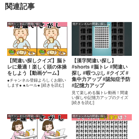
関連記事
他チャンネルの間違い探し
他チャンネルの間違い探し
【間違い探しクイズ】脳ト
【漢字間違い探し】
レに最適！楽しく頭の体操
#shorts #脳トレ #間違い
をしよう【動画ゲーム】
探し #暇つぶし #クイズ #
集中力アップ #認知症予防
●チャンネル登録よろしくお願い
します● ●ルール● [続きを読む]
#記憶力アップ
見て楽しめる脳トレ動画！間違
い探しや記憶力アップのクイズ
[続きを読む]
他チャンネルの間違い探し
他チャンネルの間違い探し