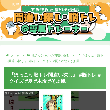
間違い探しを中心とした脳トレを専属トレーナーがお送りします
ホーム
他チャンネルの間違い探し
『ほっこり脳ト
レ間違い探し』 #脳トレ #クイズ #夏 #木陰 #そよ風
『ほっこり脳トレ間違い探し』 #脳トレ #
クイズ #夏 #木陰 #そよ風
他チャンネルの間違い探し