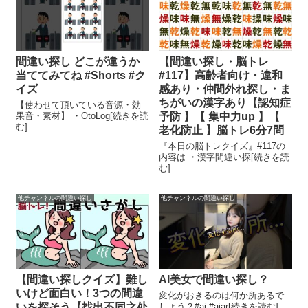
間違い探し どこが違うか
【間違い探し・脳トレ
当ててみてね #Shorts #ク
#117】高齢者向け・違和
イズ
感あり・仲間外れ探し・ま
ちがいの漢字あり【認知症
【使わせて頂いている音源・効
果音・素材】 ・OtoLog[続きを読
予防 】【 集中力up 】【
む]
老化防止 】脳トレ6分7問
『本日の脳トレクイズ』#117の
内容は ・漢字間違い探[続きを読
む]
他チャンネルの間違い探し
他チャンネルの間違い探し
【間違い探しクイズ】難し
AI美女で間違い探し？
いけど面白い！3つの間違
変化がおきるのは何か所あるで
いを探そう【找出不同之处
しょう？#ai #aiar[続きを読む]