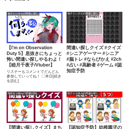
他チャンネルの間違い探し
他チャンネルの間違い探し
【I’m on Observation
間違い探しクイズ #クイズ
Duty 5】息抜きにちょっと
#シニアゲーマー #シニア
怖い間違い探しやるわよ！
#脳トレ #ならびかえ #2ch
【睦月千夜子/Vtuber】
#占い #高齢者 #ゲーム #認
知症予防
リスナーもコメントでどんどん
参加していってね！ 〇本日[続き
を読む]
他チャンネルの間違い探し
他チャンネルの間違い探し
【間違い探しクイズ】まち
【認知症予防】幼稚園児の