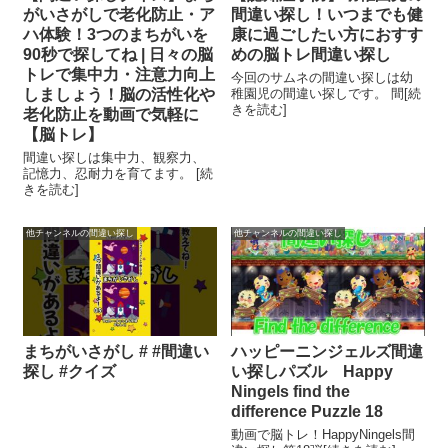
がいさがしで老化防止・ア
間違い探し！いつまでも健
ハ体験！3つのまちがいを
康に過ごしたい方におすす
90秒で探してね | 日々の脳
めの脳トレ間違い探し
トレで集中力・注意力向上
今回のサムネの間違い探しは幼
しましょう！脳の活性化や
稚園児の間違い探しです。 間[続
きを読む]
老化防止を動画で気軽に
【脳トレ】
間違い探しは集中力、観察力、
記憶力、忍耐力を育てます。 [続
きを読む]
他チャンネルの間違い探し
他チャンネルの間違い探し
まちがいさがし # #間違い
ハッピーニンジェルズ間違
探し #クイズ
い探しパズル Happy
Ningels find the
difference Puzzle 18
動画で脳トレ！HappyNingels間