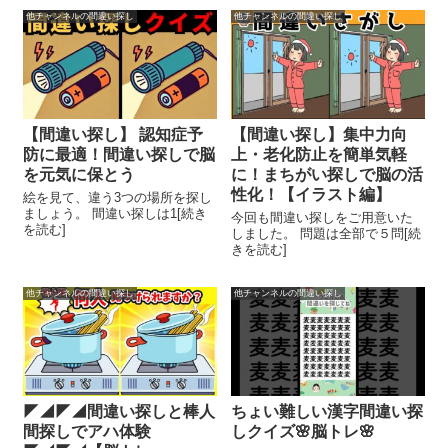
他チャンネルの間違い探し
他チャンネルの間違い探し
【間違い探し】 認知症予
【間違い探し】集中力向
防に最適！間違い探しで脳
上・老化防止を簡単気軽
を元気に保とう
に！まちがい探しで脳の活
性化！【イラスト編】
絵を見て、違う3つの場所を探し
ましょう。 間違い探しは1[続き
今回も間違い探しをご用意いた
を読む]
しました。 問題は全部で５問[続
きを読む]
他チャンネルの間違い探し
他チャンネルの間違い探し
◤◢◤◢間違い探しと棒人
ちょい難しい漢字間違い探
間探しでアハ体験
しクイズ🌸脳トレ🌸