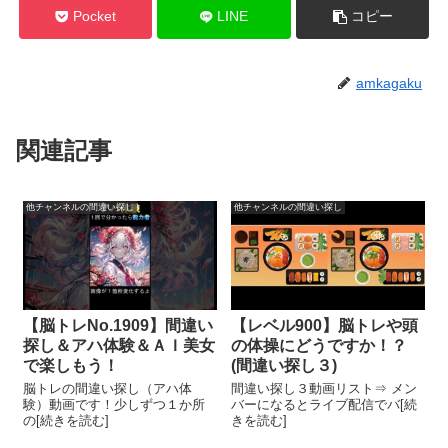
Pocket
LINE
コピー
amkagaku
関連記事
他チャンネルの間違い探し
他チャンネルの間違い探し
【脳トレNo.1909】間違い
【レベル900】脳トレや頭
探し＆アハ体験＆ＡＩ美女
の体操にどうですか！？
で楽しもう！
(間違い探し３)
脳トレの間違い探し（アハ体
間違い探し３動画リスト⇒ メン
験）動画です！少しずつ１か所
バーになるとライブ配信でバ[続
の[続きを読む]
きを読む]