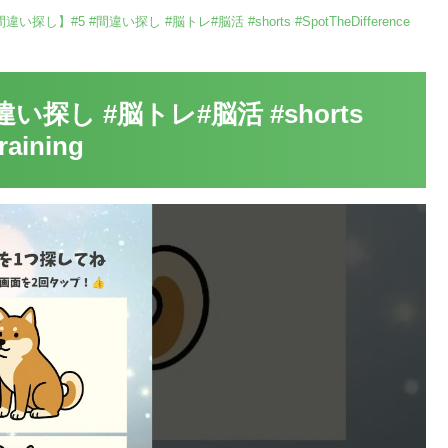
い探し】#5 #間違い探し #脳トレ#脳活 #shorts #SpotTheDifference
探し #脳トレ#脳活 #shorts
raining