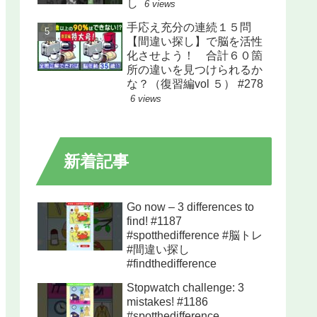
し
6 views
手応え充分の連続１５問
【間違い探し】で脳を活性
化させよう！ 合計６０箇
所の違いを見つけられるか
な？（復習編vol ５） #278
6 views
新着記事
Go now – 3 differences to
find! #1187
#spotthedifference #脳トレ
#間違い探し
#findthedifference
Stopwatch challenge: 3
mistakes! #1186
#spotthedifference