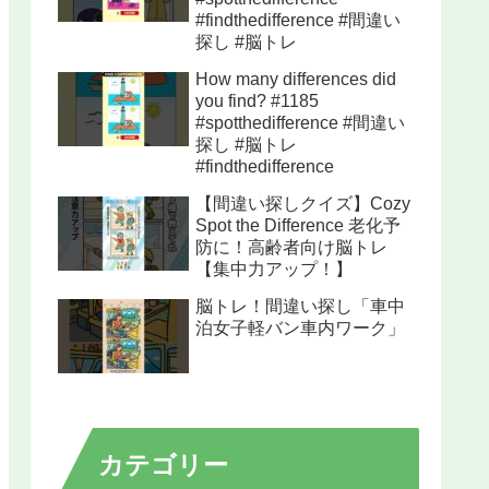
#findthedifference #間違い
探し #脳トレ
How many differences did
you find? #1185
#spotthedifference #間違い
探し #脳トレ
#findthedifference
【間違い探しクイズ】Cozy
Spot the Difference 老化予
防に！高齢者向け脳トレ
【集中力アップ！】
脳トレ！間違い探し「車中
泊女子軽バン車内ワーク」
カテゴリー