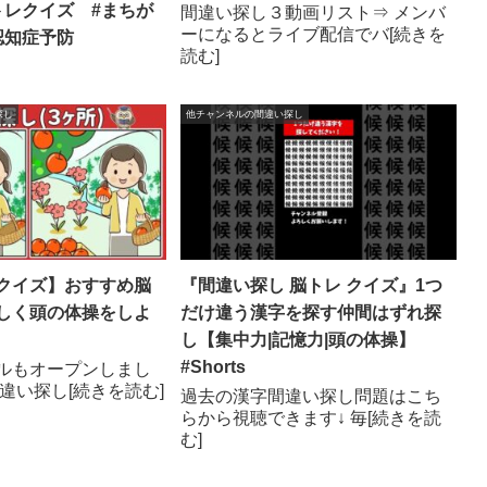
トレクイズ #まちが
間違い探し３動画リスト⇒ メンバ
ーになるとライブ配信でバ[続きを
認知症予防
読む]
探し
他チャンネルの間違い探し
クイズ】おすすめ脳
『間違い探し 脳トレ クイズ』1つ
しく頭の体操をしよ
だけ違う漢字を探す仲間はずれ探
し【集中力|記憶力|頭の体操】
#Shorts
ルもオープンしまし
違い探し[続きを読む]
過去の漢字間違い探し問題はこち
らから視聴できます↓ 毎[続きを読
む]