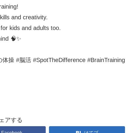
aining!
lls and creativity.
 for kids and adults too.
mind 🧠✨
 #SpotTheDifference #BrainTraining
ェアする
Facebook
はてブ