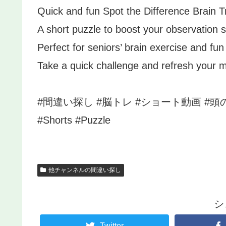
Quick and fun Spot the Difference Brain Tr
A short puzzle to boost your observation ski
Perfect for seniors’ brain exercise and fun
Take a quick challenge and refresh your 
#間違い探し #脳トレ #ショート動画 #頭の体操 #脳活
#Shorts #Puzzle
他チャンネルの間違い探し
シ
Twitter