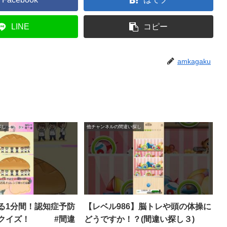
LINE
コピー
amkagaku
探し
他チャンネルの間違い探し
る1分間！認知症予防
【レベル986】脳トレや頭の体操に
しクイズ！ #間違
どうですか！？(間違い探し３)