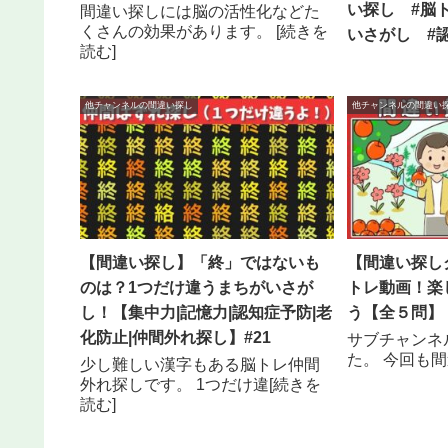
い探し #脳
間違い探しには脳の活性化などた
くさんの効果があります。 [続きを
いさがし #
読む]
他チャンネルの間違い探し
他チャンネルの間違い
【間違い探し】「終」ではないも
【間違い探し
のは？1つだけ違うまちがいさが
トレ動画！楽
し！【集中力|記憶力|認知症予防|老
う【全５問】
化防止|仲間外れ探し】#21
サブチャンネ
た。 今回も間
少し難しい漢字もある脳トレ仲間
外れ探しです。 1つだけ違[続きを
読む]