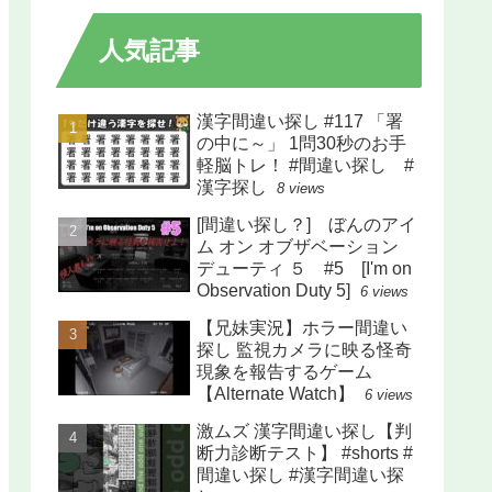
人気記事
漢字間違い探し #117 「署
の中に～」 1問30秒のお手
軽脳トレ！ #間違い探し #
漢字探し
8 views
[間違い探し？] ぼんのアイ
ム オン オブザベーション
デューティ ５ #5 [I'm on
Observation Duty 5]
6 views
【兄妹実況】ホラー間違い
探し 監視カメラに映る怪奇
現象を報告するゲーム
【Alternate Watch】
6 views
激ムズ 漢字間違い探し【判
断力診断テスト】 #shorts #
間違い探し #漢字間違い探