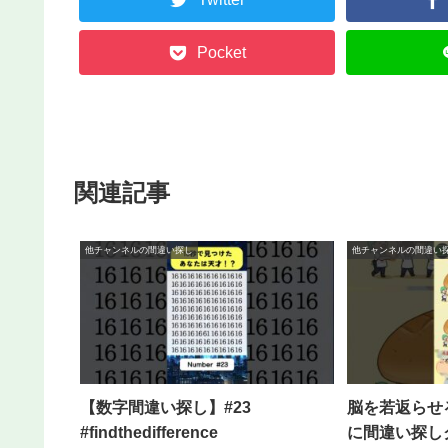
Pocket
関連記事
他チャンネルの間違い探し
他チャンネルの間違い
【数字間違い探し】#23
脳を若返らせ
#findthedifference
に間違い探