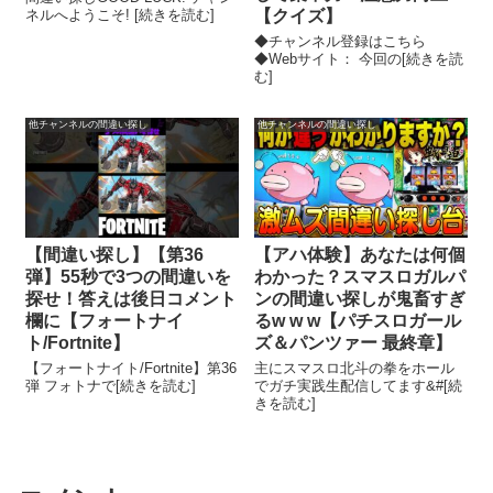
ネルへようこそ! [続きを読む]
【クイズ】
◆チャンネル登録はこちら
◆Webサイト： 今回の[続きを読
む]
他チャンネルの間違い探し
他チャンネルの間違い探し
【間違い探し】【第36
【アハ体験】あなたは何個
弾】55秒で3つの間違いを
わかった？スマスロガルパ
探せ！答えは後日コメント
ンの間違い探しが鬼畜すぎ
欄に【フォートナイ
るw w w【パチスロガール
ト/Fortnite】
ズ＆パンツァー 最終章】
【フォートナイト/Fortnite】第36
主にスマスロ北斗の拳をホール
弾 フォトナで[続きを読む]
でガチ実践生配信してます&#[続
きを読む]