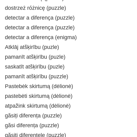
dostrzeż różnicę (puzzle)
detectar a diferença (puzzle)
detectar a diferença (puzzle)
detectar a diferença (enigma)
Atklāj atšķirību (puzle)
pamanīt atšķirību (puzle)
saskatīt atšķirību (puzle)
pamanīt atšķirību (puzzle)
Pastebėk skirtumą (dėlionė)
pastebėti skirtumą (dėlionė)
atpažink skirtumą (dėlionė)
găsiți diferența (puzzle)
găsi diferența (puzzle)
găsiți diferențele (puzzle)