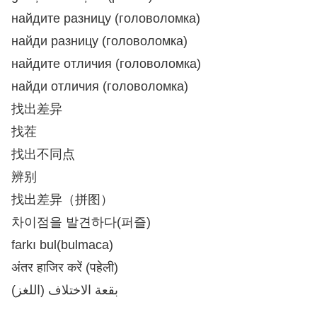
найдите разницу (головоломка)
найди разницу (головоломка)
найдите отличия (головоломка)
найди отличия (головоломка)
找出差异
找茬
找出不同点
辨别
找出差异（拼图）
차이점을 발견하다(퍼즐)
farkı bul(bulmaca)
अंतर हाजिर करें (पहेली)
بقعة الاختلاف (اللغز)