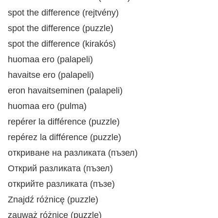
spot the difference (rejtvény)
spot the difference (puzzle)
spot the difference (kirakós)
huomaa ero (palapeli)
havaitse ero (palapeli)
eron havaitseminen (palapeli)
huomaa ero (pulma)
repérer la différence (puzzle)
repérez la différence (puzzle)
откриване на разликата (пъзел)
Открий разликата (пъзел)
открийте разликата (пъзе)
Znajdź różnicę (puzzle)
zauważ różnicę (puzzle)