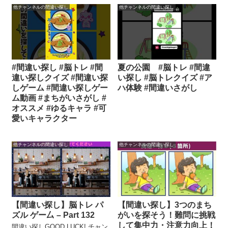
他チャンネルの間違い探し
他チャンネルの間違い探し
#間違い探し #脳トレ #間
夏の公園 #脳トレ #間違
違い探しクイズ #間違い探
い探し #脳トレクイズ #ア
しゲーム #間違い探しゲー
ハ体験 #間違いさがし
ム動画 #まちがいさがし #
オススメ #ゆるキャラ #可
愛いキャラクター
他チャンネルの間違い探し
他チャンネルの間違い探し
【間違い探し】脳トレ パ
【間違い探し】3つのまち
ズル ゲー厶 – Part 132
がいを探そう！難問に挑戦
して集中力・注意力向上！
間違い探しGOOD LUCK! チャン