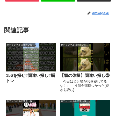
amkagaku
関連記事
他チャンネルの間違い探し
他チャンネルの間違い探し
156を探せ#間違い探し#脳
【頭の体操】間違い探し⑳
トレ
「今日は犬と猫がお昼寝してる
な！」 「４個全部待つかった[続
きを読む]
他チャンネルの間違い探し
他チャンネルの間違い探し