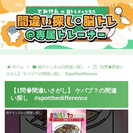
間違い探しを中心とした脳トレを専属トレーナーがお送りします
ホーム
他チャンネルの間違い探し
【1問🧠間違い
さがし】 ケバブ？の間違い探し #spotthedifference
【1問🧠間違いさがし】 ケバブ？の間違
い探し #spotthedifference
他チャンネルの間違い探し