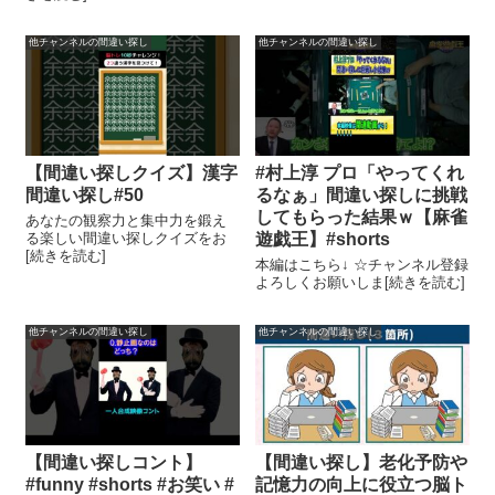
他チャンネルの間違い探し
他チャンネルの間違い探し
【間違い探しクイズ】漢字
#村上淳 プロ「やってくれ
間違い探し#50
るなぁ」間違い探しに挑戦
してもらった結果ｗ【麻雀
あなたの観察力と集中力を鍛え
る楽しい間違い探しクイズをお
遊戯王】#shorts
[続きを読む]
本編はこちら↓ ☆チャンネル登録
よろしくお願いしま[続きを読む]
他チャンネルの間違い探し
他チャンネルの間違い探し
【間違い探しコント】
【間違い探し】老化予防や
#funny #shorts #お笑い #
記憶力の向上に役立つ脳ト