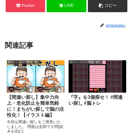
Pocket
LINE
コピー
amkagaku
関連記事
他チャンネルの間違い探し
他チャンネルの間違い探し
【間違い探し】集中力向
『字』を3個探せ！ #間違
上・老化防止を簡単気軽
い探し #脳トレ
に！まちがい探しで脳の活
性化！【イラスト編】
今回も間違い探しをご用意いた
しました。 問題は全部で５問[続
きを読む]