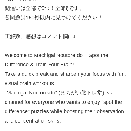
間違いは全部で5つ！全3問です。
各問題は150秒以内に見つけてください！
正解数、感想はコメント欄に♪
Welcome to Machigai Noutore-do – Spot the
Difference & Train Your Brain!
Take a quick break and sharpen your focus with fun,
visual brain workouts.
“Machigai Noutore-do” (まちがい脳トレ堂) is a
channel for everyone who wants to enjoy “spot the
difference” puzzles while boosting their observation
and concentration skills.