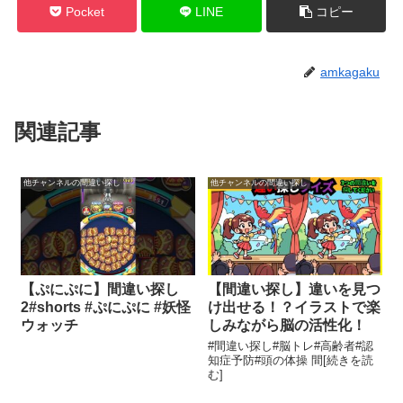
Pocket
LINE
コピー
amkagaku
関連記事
他チャンネルの間違い探し
他チャンネルの間違い探し
【ぷにぷに】間違い探し
【間違い探し】違いを見つ
2#shorts #ぷにぷに #妖怪
け出せる！？イラストで楽
ウォッチ
しみながら脳の活性化！
#間違い探し#脳トレ#高齢者#認
知症予防#頭の体操 間[続きを読
む]