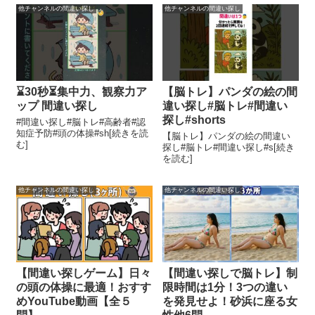
他チャンネルの間違い探し
他チャンネルの間違い探し
⌛30秒⏳集中力、観察力ア
【脳トレ】パンダの絵の間
ップ 間違い探し
違い探し#脳トレ#間違い
探し#shorts
#間違い探し#脳トレ#高齢者#認
知症予防#頭の体操#sh[続きを読
【脳トレ】パンダの絵の間違い
む]
探し#脳トレ#間違い探し#s[続き
を読む]
他チャンネルの間違い探し
他チャンネルの間違い探し
【間違い探しゲーム】日々
【間違い探しで脳トレ】制
の頭の体操に最適！おすす
限時間は1分！3つの違い
めYouTube動画【全５
を発見せよ！砂浜に座る女