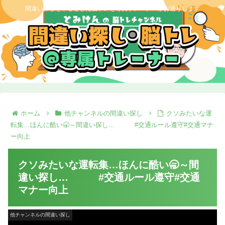
間違い探しを中心とした脳トレを専属トレーナーがお送りします
ホーム
他チャンネルの間違い探し
クソみたいな運
転集…ほんに酷い🥱～間違い探し… #交通ルール遵守#交通マナ
ー向上
クソみたいな運転集…ほんに酷い🥱～間
違い探し… #交通ルール遵守#交通
マナー向上
他チャンネルの間違い探し