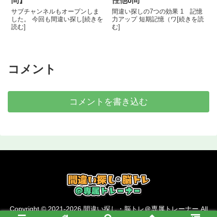
問】
性他6問
サブチャンネルもオープンしま
間違い探しの7つの効果 1 記憶
した。 今回も間違い探し[続きを
力アップ 短期記憶（ワ[続きを読
読む]
む]
コメント
コメントを書き込む
Copyright © 2021-2026 間違い探し・脳トレ＠専属トレーナー All