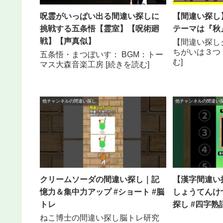
呪霊がいっぱい出る間違い探しに
【間違い探し
挑戦する五条悟【霊室】【呪術廻
テーマは『秋
戦】【声真似】
【間違い探し
ちがいは３つ
五条悟・まつぼいす： BGM：トー
む]
マス大森音楽工房 [続きを読む]
他チャンネルの間違い探し
他チャンネルの間違い
クリームソーダの間違い探し｜記
【漢字間違い
憶力＆集中力アップ #ショート #脳
しょうてんけ
トレ
探し #四字熟
ねこ博士の間違い探し脳トレ研究