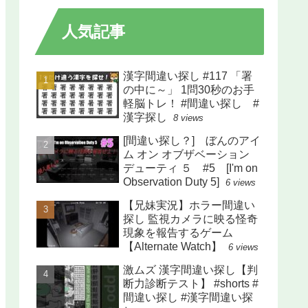
人気記事
漢字間違い探し #117 「署
の中に～」 1問30秒のお手
軽脳トレ！ #間違い探し #
漢字探し
8 views
[間違い探し？] ぼんのアイ
ム オン オブザベーション
デューティ ５ #5 [I'm on
Observation Duty 5]
6 views
【兄妹実況】ホラー間違い
探し 監視カメラに映る怪奇
現象を報告するゲーム
【Alternate Watch】
6 views
激ムズ 漢字間違い探し【判
断力診断テスト】 #shorts #
間違い探し #漢字間違い探