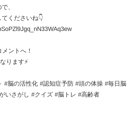
ので、
てくださいね👇
CkbSoPZl9Jgq_nN33WAq3ew
コメントへ！
なります⚡
ト #脳の活性化 #認知症予防 #頭の体操 #毎日脳
がいさがし #クイズ #脳トレ #高齢者