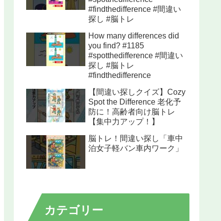
#findthedifference #間違い
探し #脳トレ
How many differences did
you find? #1185
#spotthedifference #間違い
探し #脳トレ
#findthedifference
【間違い探しクイズ】Cozy
Spot the Difference 老化予
防に！高齢者向け脳トレ
【集中力アップ！】
脳トレ！間違い探し「車中
泊女子軽バン車内ワーク」
カテゴリー