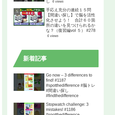
し
6 views
手応え充分の連続１５問
【間違い探し】で脳を活性
化させよう！ 合計６０箇
所の違いを見つけられるか
な？（復習編vol ５） #278
6 views
新着記事
Go now – 3 differences to
find! #1187
#spotthedifference #脳トレ
#間違い探し
#findthedifference
Stopwatch challenge: 3
mistakes! #1186
#spotthedifference