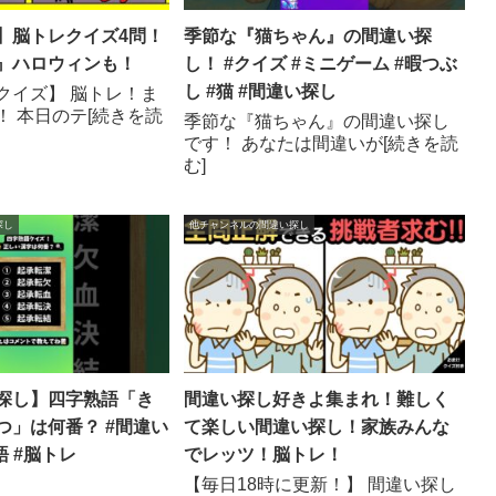
】脳トレクイズ4問！
季節な『猫ちゃん』の間違い探
』ハロウィンも！
し！ #クイズ #ミニゲーム #暇つぶ
し #猫 #間違い探し
クイズ】 脳トレ！ま
！ 本日のテ[続きを読
季節な『猫ちゃん』の間違い探し
です！ あなたは間違いが[続きを読
む]
探し
他チャンネルの間違い探し
探し】四字熟語「き
間違い探し好きよ集まれ！難しく
つ」は何番？ #間違い
て楽しい間違い探し！家族みんな
語 #脳トレ
でレッツ！脳トレ！
【毎日18時に更新！】 間違い探し