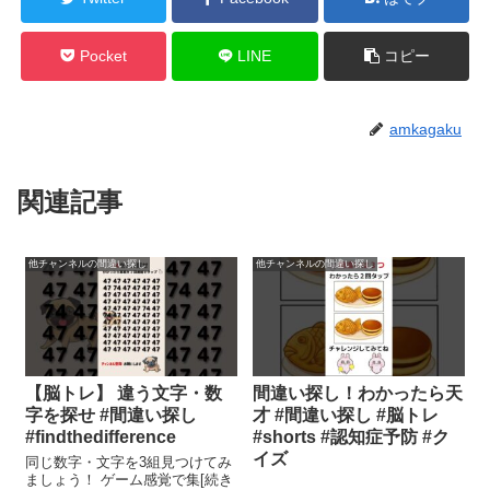
Pocket
LINE
コピー
amkagaku
関連記事
他チャンネルの間違い探し
他チャンネルの間違い探し
【脳トレ】 違う文字・数
間違い探し！わかったら天
字を探せ #間違い探し
才 #間違い探し #脳トレ
#findthedifference
#shorts #認知症予防 #ク
イズ
同じ数字・文字を3組見つけてみ
ましょう！ ゲーム感覚で集[続き