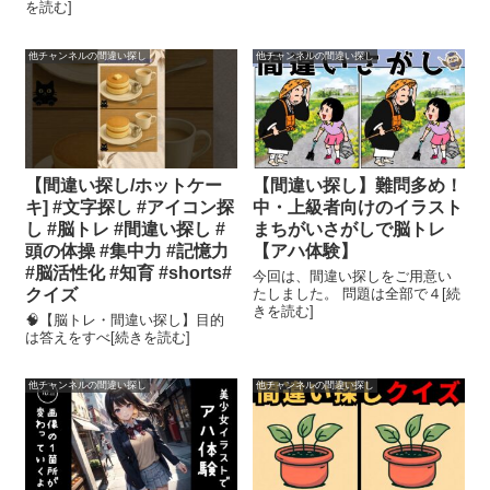
を読む]
他チャンネルの間違い探し
他チャンネルの間違い探し
【間違い探し/ホットケー
【間違い探し】難問多め！
キ] #文字探し #アイコン探
中・上級者向けのイラスト
し #脳トレ #間違い探し #
まちがいさがしで脳トレ
頭の体操 #集中力 #記憶力
【アハ体験】
#脳活性化 #知育 #shorts#
今回は、間違い探しをご用意い
クイズ
たしました。 問題は全部で４[続
きを読む]
🧠【脳トレ・間違い探し】目的
は答えをすべ[続きを読む]
他チャンネルの間違い探し
他チャンネルの間違い探し