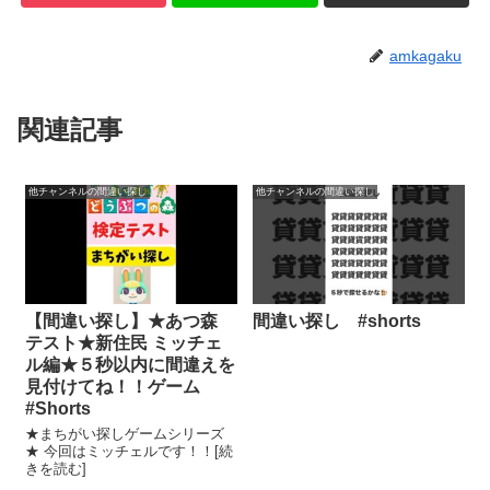
amkagaku
関連記事
他チャンネルの間違い探し
他チャンネルの間違い探し
【間違い探し】★あつ森
間違い探し #shorts
テスト★新住民 ミッチェ
ル編★５秒以内に間違えを
見付けてね！！ゲーム
#Shorts
★まちがい探しゲームシリーズ
★ 今回はミッチェルです！！[続
きを読む]