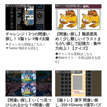
他チャンネルの間違い探し
他チャンネルの間違い探し
チャレンジ！3つの間違い
【間違い探し】難易度高
探し！ #脳トレ #海 #太陽
め！少し難しいイラストま
ちがい探しで記憶力・集中
▼チャンネル登録はこちら！
▼Twitter #[続きを読む]
力向上！【クイズ】
◆チャンネル登録はこちら
◆Webサイト： 今回は[続きを読
む]
他チャンネルの間違い探し
他チャンネルの間違い探し
【間違い探し】いくつ見つ
【脳トレ】漢字 間違い探
けられるかな？#間違い探
し -359 #Shorts #漢字パズ