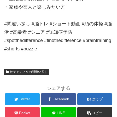
・家族や友人と楽しみたい方
#間違い探し #脳トレ #ショート動画 #頭の体操 #脳
活 #高齢者 #シニア #認知症予防
#spotthedifference #findthedifference #braintraining
#shorts #puzzle
他チャンネルの間違い探し
シェアする
Twitter
Facebook
はてブ
Pocket
LINE
コピー