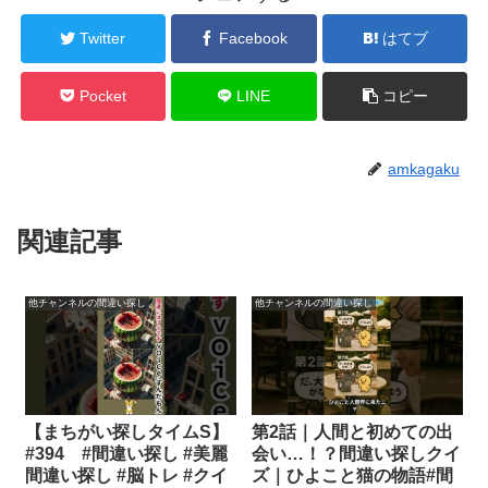
Twitter
Facebook
はてブ
Pocket
LINE
コピー
amkagaku
関連記事
他チャンネルの間違い探し
他チャンネルの間違い探し
【まちがい探しタイムS】
第2話｜人間と初めての出
#394 #間違い探し #美麗
会い…！？間違い探しクイ
間違い探し #脳トレ #クイ
ズ｜ひよこと猫の物語#間