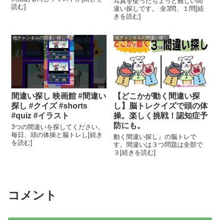
写真を使ったちょっと難しい間
読む]
違い探しです。 全3問、１問[続
きを読む]
他チャンネルの間違い探し
他チャンネルの間違い探し
間違い探し 映画館 #間違い
【どこかが動く間違い探
探し #クイズ #shorts
し】脳トレクイズで頭の体
#quiz #イラスト
操。楽しく挑戦！認知症予
防にも。
3つの間違いを探してください。
毎日、頭の体操と脳トレし[続き
動く間違い探し』の脳トレで
を読む]
す。間違いは３つ問題は全部で
３[続きを読む]
コメント