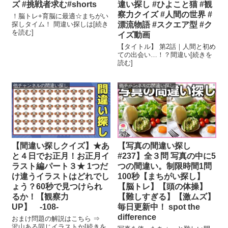
ズ #挑戦者求む#shorts
違い探し #ひよこと猫 #観
察力クイズ #人間の世界 #
！脳トレ+育脳に最適☆まちがい
探しタイム！ 間違い探しは[続き
漂流物語 #スクエア型 #ク
を読む]
イズ動画
【タイトル】 第2話｜人間と初め
ての出会い…！？間違い[続きを
読む]
他チャンネルの間違い探し
他チャンネルの間違い探し
【間違い探しクイズ】★あ
【写真の間違い探し
と４日でお正月！お正月イ
#237】全３問 写真の中に5
ラスト編パート３★ 1つだ
つの間違い。制限時間1問
け違うイラストはどれでし
100秒【まちがい探し】
ょう？60秒で見つけられ
【脳トレ】【頭の体操】
るか！【観察力
【難しすぎる】【激ムズ】
UP】 -108-
毎日更新中！ spot the
difference
おまけ問題の解説はこちら ⇒
沢山ある同じイラストか[続きを