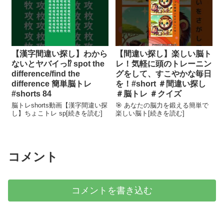
【漢字間違い探し】わから
【間違い探し】楽しい脳ト
ないとヤバイっ⁉ spot the
レ！気軽に頭のトレーニン
difference/find the
グをして、すこやかな毎日
difference 簡単脳トレ
を！#short ＃間違い探し
#shorts 84
＃脳トレ ＃クイズ
脳トレshorts動画【漢字間違い探
🎯 あなたの脳力を鍛える簡単で
し】ちょこトレ sp[続きを読む]
楽しい脳ト[続きを読む]
コメント
コメントを書き込む