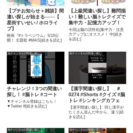
【プチお知らせ＋雑談】間
【上級間違い探し】難問揃
違い探しが始まる───【
い！難しい脳トレクイズで
星街すいせい / ホロライ
集中力・記憶力アップ！
ブ】
今回は脳の活性化(集中力・注意
力アップ)にオススメ！ 中[続き
映画『#トラペジウム』5/10公
を読む]
開！ 主題歌 #MAIS[続きを読む]
他チャンネルの間違い探し
他チャンネルの間違い探し
チャレンジ！3つの間違い
【漢字間違い探し】 ＃
探し！ #脳トレ #コート
0274 #Shorts #クイズ #脳
トレ #シンキングカフェ
▼チャンネル登録はこちら！
▼Twitter #[続きを読む]
【漢字間違い探し】 同じ漢字が
たくさん並んだ中から、違う[続
きを読む]
他チャンネルの間違い探し
他チャンネルの間違い探し