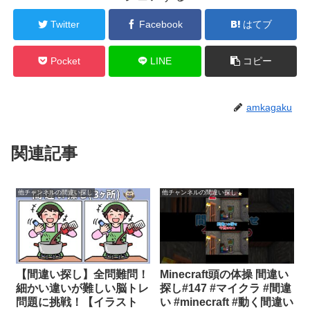
Twitter
Facebook
はてブ
Pocket
LINE
コピー
amkagaku
関連記事
他チャンネルの間違い探し
他チャンネルの間違い探し
【間違い探し】全問難問！
Minecraft頭の体操 間違い
細かい違いが難しい脳トレ
探し#147 #マイクラ #間違
問題に挑戦！【イラスト
い #minecraft #動く間違い