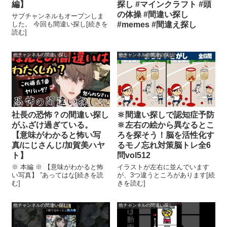
編】
探し #マインクラフト #頭
の体操 #間違い探し
サブチャンネルもオープンしま
した。 今回も間違い探し[続きを
#memes #間違え探し
読む]
他チャンネルの間違い探し
他チャンネルの間違い探し
社長の恐怖？の間違い探し
🔆間違い探しで認知症予防
がふざけ過ぎている。
🔆左右の絵から異なるとこ
【意味がわかると怖い写
ろを探そう！脳を活性化す
真/にじさんじ/加賀美ハヤ
るモノ忘れ対策脳トレ全6
ト】
問vol512
※ 本編 ※ 【意味がわかると怖
イラストが左右に並んでいます
い写真】 ”あってはな[続きを読
が、3つ違うところがあります[続
む]
きを読む]
他チャンネルの間違い探し
他チャンネルの間違い探し