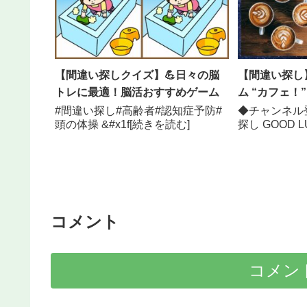
【間違い探しクイズ】💪日々の脳
【間違い探し
トレに最適！脳活おすすめゲーム
ム “カフェ！” 
#間違い探し#高齢者#認知症予防#
◆チャンネル
頭の体操 &#x1f[続きを読む]
探し GOOD 
コメント
コメン