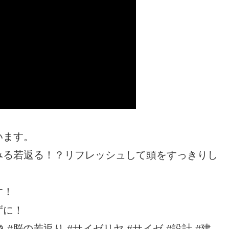
います。
みる若返る！？リフレッシュして頭をすっきりし
す！
ずに！
 #脳の若返り #サイゼリヤ #サイゼ #設計 #建