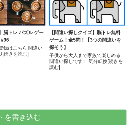
】脳トレ パズル ゲー
【間違い探しクイズ】脳トレ無料
#96
ゲーム！全5問！【3つの間違いを
探そう】
登録はこちら 間違い
LU[続きを読む]
子供から大人まで家族で楽しめる
間違い探しです！ 気分転換[続きを
読む]
トを書き込む