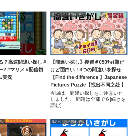
探し
他チャンネルの間違い探し
る？高速間違い探し #
【間違い探し】復習＃050ﾁｮｲ難だ
2 #マリメ #配信切
けど面白い！3つの間違いを探せ
ム実況
【Find the difference 】Japanese
Pictures Puzzle【找出不同之处 】
今回は、間違い探しをご用意いた
しました。 問題は全部で６[続きを
読む]
探し
他チャンネルの間違い探し