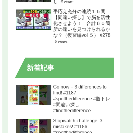
し
6 views
手応え充分の連続１５問
【間違い探し】で脳を活性
化させよう！ 合計６０箇
所の違いを見つけられるか
な？（復習編vol ５） #278
6 views
新着記事
Go now – 3 differences to
find! #1187
#spotthedifference #脳トレ
#間違い探し
#findthedifference
Stopwatch challenge: 3
mistakes! #1186
#spotthedifference