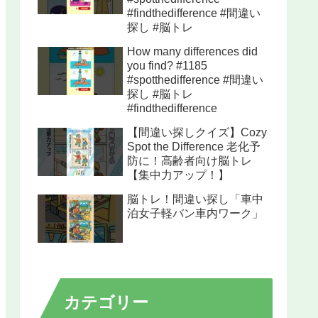
#findthedifference #間違い
探し #脳トレ
How many differences did
you find? #1185
#spotthedifference #間違い
探し #脳トレ
#findthedifference
【間違い探しクイズ】Cozy
Spot the Difference 老化予
防に！高齢者向け脳トレ
【集中力アップ！】
脳トレ！間違い探し「車中
泊女子軽バン車内ワーク」
カテゴリー