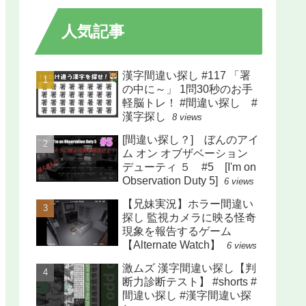
人気記事
漢字間違い探し #117 「署
の中に～」 1問30秒のお手
軽脳トレ！ #間違い探し #
漢字探し
8 views
[間違い探し？] ぼんのアイ
ム オン オブザベーション
デューティ ５ #5 [I'm on
Observation Duty 5]
6 views
【兄妹実況】ホラー間違い
探し 監視カメラに映る怪奇
現象を報告するゲーム
【Alternate Watch】
6 views
激ムズ 漢字間違い探し【判
断力診断テスト】 #shorts #
間違い探し #漢字間違い探