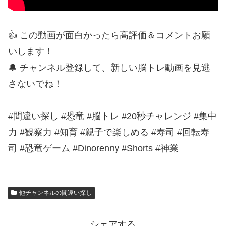
👍 この動画が面白かったら高評価＆コメントお願
いします！
🔔 チャンネル登録して、新しい脳トレ動画を見逃
さないでね！
#間違い探し #恐竜 #脳トレ #20秒チャレンジ #集中
力 #観察力 #知育 #親子で楽しめる #寿司 #回転寿
司 #恐竜ゲーム #Dinorenny #Shorts #神業
他チャンネルの間違い探し
シェアする