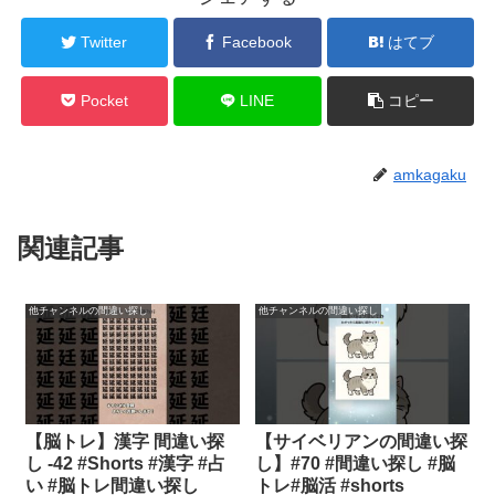
Twitter
Facebook
はてブ
Pocket
LINE
コピー
amkagaku
関連記事
他チャンネルの間違い探し
他チャンネルの間違い探し
【脳トレ】漢字 間違い探
【サイベリアンの間違い探
し -42 #Shorts #漢字 #占
し】#70 #間違い探し #脳
い #脳トレ間違い探し
トレ#脳活 #shorts