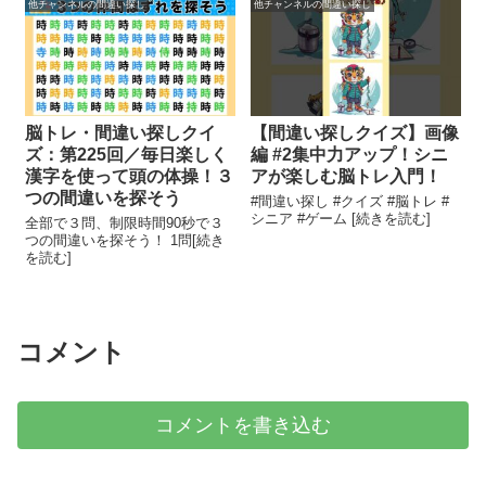
他チャンネルの間違い探し
他チャンネルの間違い探し
脳トレ・間違い探しクイ
【間違い探しクイズ】画像
ズ：第225回／毎日楽しく
編 #2集中力アップ！シニ
漢字を使って頭の体操！３
アが楽しむ脳トレ入門！
つの間違いを探そう
#間違い探し #クイズ #脳トレ #
シニア #ゲーム [続きを読む]
全部で３問、制限時間90秒で３
つの間違いを探そう！ 1問[続き
を読む]
コメント
コメントを書き込む