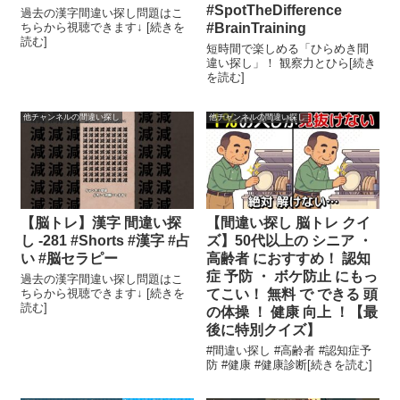
#SpotTheDifference
過去の漢字間違い探し問題はこ
ちらから視聴できます↓ [続きを
#BrainTraining
読む]
短時間で楽しめる「ひらめき間
違い探し」！ 観察力とひら[続き
を読む]
他チャンネルの間違い探し
他チャンネルの間違い探し
【脳トレ】漢字 間違い探
【間違い探し 脳トレ クイ
し -281 #Shorts #漢字 #占
ズ】50代以上の シニア ・
い #脳セラピー
高齢者 におすすめ！ 認知
症 予防 ・ ボケ防止 にもっ
過去の漢字間違い探し問題はこ
ちらから視聴できます↓ [続きを
てこい！ 無料 で できる 頭
読む]
の体操 ！ 健康 向上 ！【最
後に特別クイズ】
#間違い探し #高齢者 #認知症予
防 #健康 #健康診断[続きを読む]