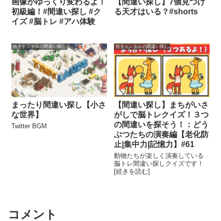
画像がゆっくり変わるよ！
【間違い探し】7個見つけ
初級編！#間違い探し #ク
る天才はいる？#shorts
イズ #脳トレ #アハ体験
他チャンネルの間違い探し
他チャンネルの間違い探し
まったり間違い探し【小さ
【間違い探し】まちがいさ
な世界】
がしで脳トレクイズ！３つ
の間違いを探そう！：どう
Twitter BGM
ぶつたちの演奏編【老化防
止|集中力|記憶力】#61
動物たちが楽しく演奏している
脳トレ間違い探しクイズです！
[続きを読む]
コメント