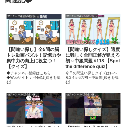
他チャンネルの間違い探し
他チャンネルの間違い探し
【間違い探し】全5問の脳
【間違い探しクイズ】適度
トレ動画パズル！記憶力や
に難しく全問正解が狙える
集中力の向上に役立つ！
初～中級問題 #118 【Spot
【クイズ】
the difference quiz】
◆チャンネル登録はこちら
今日の間違い探しクイズはレベ
◆Webサイト： 今回は[続きを読
ル3-4-5-6の初～中級問[続きを読
む]
む]
他チャンネルの間違い探し
他チャンネルの間違い探し