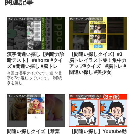
関連記事
他チャンネルの間違い探し
他チャンネルの間違い探し
漢字間違い探し【判断力診
【間違い探しクイズ】#3
断テスト】 #shorts #クイ
脳トレイラスト集！集中力
ズ #間違い探し #脳トレ
アップ#クイズ #脳トレ #
間違い探し #美少女
今回は漢字クイズです。違う漢
字が3つ混じっています。 制[続
きを読む]
他チャンネルの間違い探し
他チャンネルの間違い探し
間違い探しクイズ【琴葉
【間違い探し】Youtube動