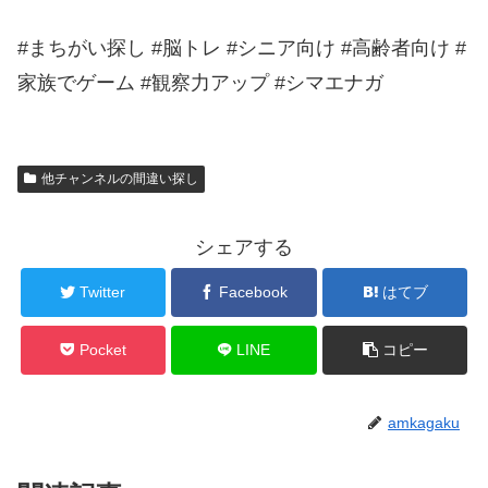
#まちがい探し #脳トレ #シニア向け #高齢者向け #
家族でゲーム #観察力アップ #シマエナガ
他チャンネルの間違い探し
シェアする
Twitter
Facebook
はてブ
Pocket
LINE
コピー
amkagaku