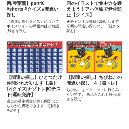
茜/琴葉葵】part46
画のイラストで集中力を鍛
#shorts #クイズ #間違い
えよう！アハ体験で老化防
探し
止【クイズ】
『間違い探しクイズ』について
★チャンネル登録お願いします
ボイスロイドの琴葉姉妹がお話
今回の間違い探しのテー[続きを
[続きを読む]
読む]
他チャンネルの間違い探し
他チャンネルの間違い探し
【間違い探し】ひとつだけ
【間違い探し】ちびねこの
仲間外れがいます【脳ト
間違い探し・4【脳トレ】
レ|クイズ|ナゾトレ|IQテス
ちびねこはピクニックに行くみ
ト|運転免許】
たいです。 あれもこれも持っ[続
きを読む]
過去の漢字間違い探し問題はこ
ちらから視聴できます↓ 毎[続き
を読む]