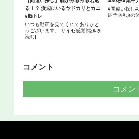
【間違い探し】脳がみるみる若返
⌛30秒⏳集中
る！？ 浜辺にいるヤドカリとカニ
#間違い探し#
症予防#頭の体
#脳トレ
いつも動画を見てくれてありがと
うございます。 サイゼ感覚[続きを
読む]
コメント
コメン