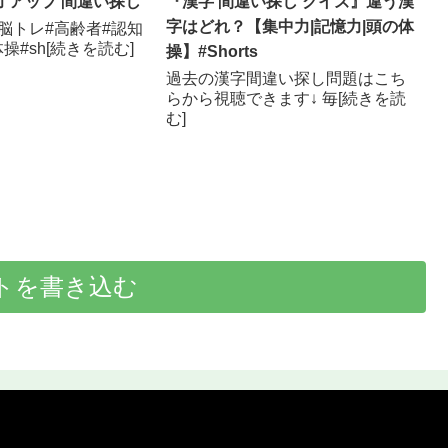
力 アップ 間違い探し
『漢字 間違い探し クイズ』違う漢
字はどれ？【集中力|記憶力|頭の体
脳トレ#高齢者#認知
操#sh[続きを読む]
操】#Shorts
過去の漢字間違い探し問題はこち
らから視聴できます↓ 毎[続きを読
む]
トを書き込む