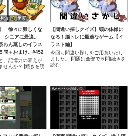
】 徐々に難しくな
【間違い探しクイズ】頭の体操に
。 シニアに最適。
なる！脳トレに最適なゲーム【イ
茶わん蒸しのイラス
ラスト編】
問＋おまけ。#452
今回も間違い探しをご用意いたし
ました。 問題は全部で５問[続きを
と、記憶力の衰えが
読む]
ませんか？ [続きを読
探し
他チャンネルの間違い探し