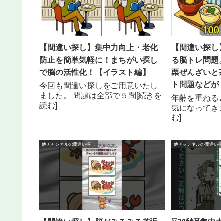
【間違い探し】集中力向上・老化
【間違い探し
防止を簡単気軽に！まちがい探し
る脳トレ問題
で脳の活性化！【イラスト編】
栗ぜんざいと
ト問題などが５
今回も間違い探しをご用意いたし
ました。 問題は全部で５問[続きを
年齢を重ねる
読む]
気になってき
む]
他チャンネルの間違い探し
他チャンネルの間違い