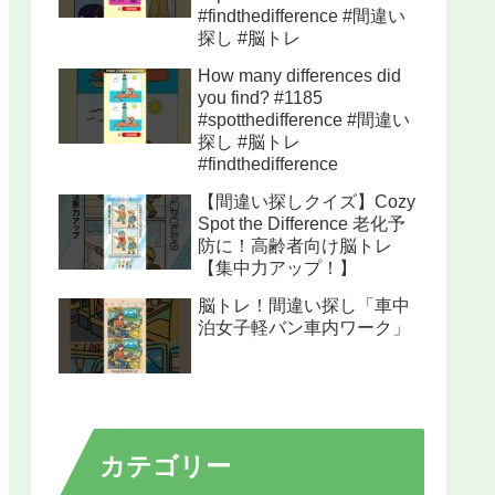
#findthedifference #間違い
探し #脳トレ
How many differences did
you find? #1185
#spotthedifference #間違い
探し #脳トレ
#findthedifference
【間違い探しクイズ】Cozy
Spot the Difference 老化予
防に！高齢者向け脳トレ
【集中力アップ！】
脳トレ！間違い探し「車中
泊女子軽バン車内ワーク」
カテゴリー