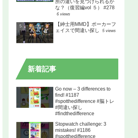
所の違いを見つけられるか
な？（復習編vol ５） #278
6 views
【紳士用MMD】ポーカーフ
ェイスで間違い探し
5 views
新着記事
Go now – 3 differences to
find! #1187
#spotthedifference #脳トレ
#間違い探し
#findthedifference
Stopwatch challenge: 3
mistakes! #1186
#spotthedifference