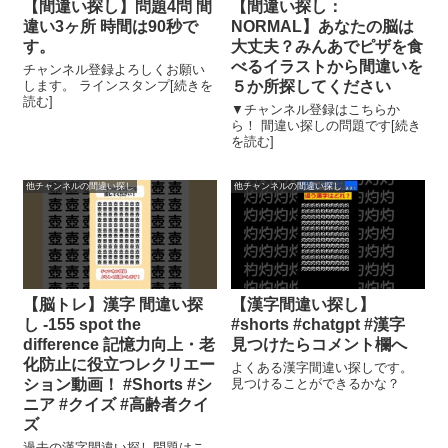
【間違い探し】問題4問 間
【間違い探し：
違い3ヶ所 時間は90秒で
NORMAL】あなたの脳は
す。
大丈夫？みんあでピザを食
べるイラストから間違いを
チャンネル登録よろしくお願い
します。 ラインスタンプ[続きを
５か所探してください
読む]
▼チャンネル登録はこちらか
ら！ 間違い探しの問題です[続き
を読む]
他チャンネルの間違い探し
他チャンネルの間違い探し
【脳トレ】漢字 間違い探
【漢字間違い探し】
し -155 spot the
#shorts #chatgpt #漢字
difference 記憶力向上・老
見つけたらコメント欄へ
化防止に役立つレクリエー
よくある漢字間違い探しです。
ション動画！ #Shorts #シ
見つけることができるかな？
ニア #クイズ #高齢者クイ
ズ
過去の漢字間違い探し問題はこ