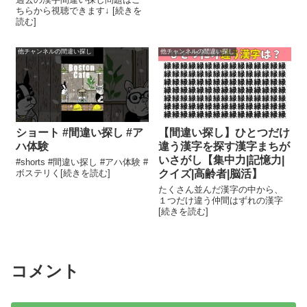
ちらから視聴できます↓ [続きを
読む]
他チャンネルの間違い探し
他チャンネルの間違い探し
ショート #間違い探し #ア
【間違い探し】ひとつだけ
ハ体験
違う漢字を探す漢字まちが
いさがし【集中力|記憶力|
#shorts #間違い探し #アハ体験 #
ボステリく[続きを読む]
クイズ|高齢者|脳活】
たくさん並んだ漢字の中から、
１つだけ違う仲間はずれの漢字
[続きを読む]
コメント