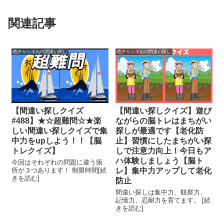
関連記事
他チャンネルの間違い探し
他チャンネルの間違い探し
【間違い探しクイズ
【間違い探しクイズ】遊び
#488】★☆超難問☆★楽
ながらの脳トレはまちがい
しい間違い探しクイズで集
探しが最適です【老化防
中力をupしよう！！【脳
止】習慣にしたまちがい探
トレクイズ】
しで注意力向上！今日もア
ハ体験しましょう【脳ト
今回はそれぞれの問題に違う箇
所が３つあります！ 制限時間[続
レ】集中力アップして老化
きを読む]
防止
間違い探しは集中力、観察力、
記憶力、忍耐力を育てます。 [続
きを読む]