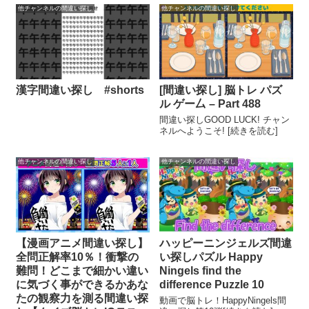
他チャンネルの間違い探し
他チャンネルの間違い探し
漢字間違い探し #shorts
[間違い探し] 脳トレ パズ
ル ゲー厶 – Part 488
間違い探しGOOD LUCK! チャン
ネルへようこそ! [続きを読む]
他チャンネルの間違い探し
他チャンネルの間違い探し
【漫画アニメ間違い探し】
ハッピーニンジェルズ間違
全問正解率10％！衝撃の
い探しパズル Happy
難問！どこまで細かい違い
Ningels find the
に気づく事ができるかあな
difference Puzzle 10
たの観察力を測る間違い探
動画で脳トレ！HappyNingels間