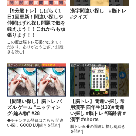
【9分脳トレ】しばらく1
漢字間違い探し #脳トレ
日1回更新！間違い探しや
#クイズ
仲間はずれ探し問題で脳を
鍛えよう！！これからも頑
張ります！！
この度は脳トレ応援chに来てく
ださり、ありがとうございま[続
きを読む]
他チャンネルの間違い探し
他チャンネルの間違い探し
【間違い探し】脳トレ パ
【脳トレ】間違い探し 常
ズル ゲーム “ニッティン
用漢字 四年生(130)#間違
グ‐編み物” #28
い探し #脳トレ #高齢者 #
漢字 #shorts
◆チャンネル登録はこちら 間違
い探し GOOD LU[続きを読む]
脳トレ💪🧠の間違い探し&[続き
を読む]