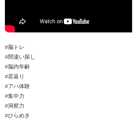
#脳トレ
#間違い探し
#脳内年齢
#若返り
#アハ体験
#集中力
#洞察力
#ひらめき