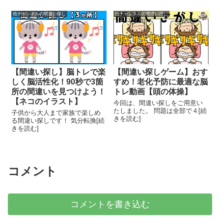
他チャンネルの間違い探し
他チャンネルの間違い探し
【間違い探し】脳トレで楽
【間違い探しゲーム】おす
しく脳活性化！90秒で3箇
すめ！老化予防に最適な脳
所の間違いを見つけよう！
トレ動画【頭の体操】
【ネコのイラスト】
今回は、間違い探しをご用意い
たしました。 問題は全部で４[続
子供から大人まで家族で楽しめ
きを読む]
る間違い探しです！ 気分転換[続
きを読む]
コメント
コメントを書き込む