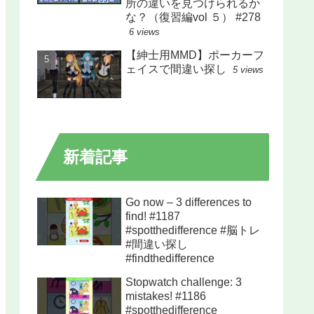
所の違いを見つけられるか
な？（復習編vol ５） #278
6 views
【紳士用MMD】ポーカーフ
ェイスで間違い探し
5 views
新着記事
Go now – 3 differences to
find! #1187
#spotthedifference #脳トレ
#間違い探し
#findthedifference
Stopwatch challenge: 3
mistakes! #1186
#spotthedifference