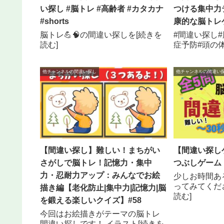
い探し #脳トレ #高齢者 #カタカナ
つける集中力
#shorts
康的な脳トレ
脳トレ💪🧠の間違い探しを[続きを
#間違い探し#
読む]
症予防#頭の体
他チャンネルの間違い探し
他チャンネルの間違い
【間違い探し】難しい！まちがい
【間違い探し
さがしで脳トレ！記憶力・集中
つぶしゲーム 
力・忍耐力アップ：みんなでお絵
少しお時間あ
ってみてくだ
描き編【老化防止|集中力|記憶力|脳
読む]
を鍛える楽しいクイズ】#58
今回はお絵描きがテーマの脳トレ
間違い探しです！ イラスト[続きを