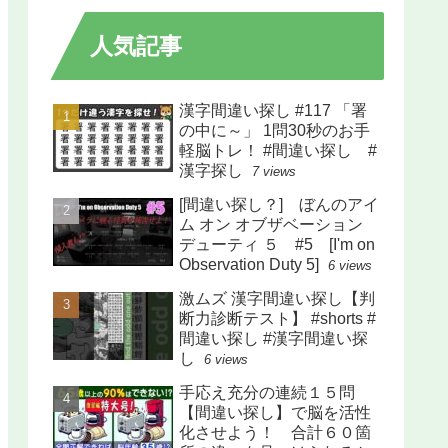
人気記事
漢字間違い探し #117 「署
の中に～」 1問30秒のお手
軽脳トレ！ #間違い探し #
漢字探し
7 views
[間違い探し？] ぼんのアイ
ム オン オブザベーション
デューティ ５ #5 [I'm on
Observation Duty 5]
6 views
激ムズ 漢字間違い探し【判
断力診断テスト】 #shorts #
間違い探し #漢字間違い探
し
6 views
手応え充分の連続１５問
【間違い探し】で脳を活性
化させよう！ 合計６０箇