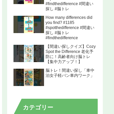
#findthedifference #間違い
探し #脳トレ
How many differences did
you find? #1185
#spotthedifference #間違い
探し #脳トレ
#findthedifference
【間違い探しクイズ】Cozy
Spot the Difference 老化予
防に！高齢者向け脳トレ
【集中力アップ！】
脳トレ！間違い探し「車中
泊女子軽バン車内ワーク」
カテゴリー