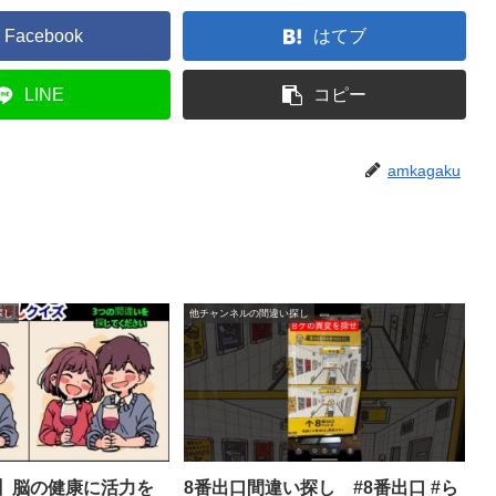
Facebook
はてブ
LINE
コピー
amkagaku
探し
他チャンネルの間違い探し
】脳の健康に活力を
8番出口間違い探し #8番出口 #ら