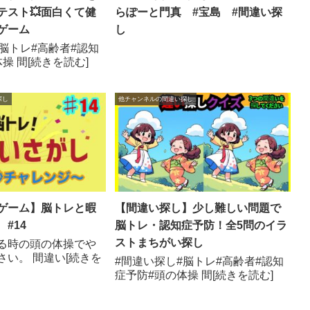
テスト💥面白くて健
らぽーと門真 #宝島 #間違い探
ゲーム
し
脳トレ#高齢者#認知
操 間[続きを読む]
探し
他チャンネルの間違い探し
ゲーム】脳トレと暇
【間違い探し】少し難しい問題で
#14
脳トレ・認知症予防！全5問のイラ
ストまちがい探し
る時の頭の体操でや
さい。 間違い[続きを
#間違い探し#脳トレ#高齢者#認知
症予防#頭の体操 間[続きを読む]