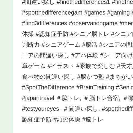
#間違い探し #findthedifferences1 #findthed
#spotthedifferencegam #games #gaming #
#find3differences #observationg
体操 #認知症予防 #シニア脳トレ #シニア向
判断力 #シニアゲーム #脳活 #シニアの間違
ニアの間違い探し #アハ体験 #シニア向け 
単ゲーム #イラスト #家族で楽しむ #天才
食べ物の間違い探し #脳かつ塾 #まちがい
#SpotTheDifference #BrainTraining #Se
#japantravel ＃脳トレ, ＃脳トレ合宿
#testyoureyes, ＃間違い探し, #spotth
認知症予防 #頭の体操 #脳トレ