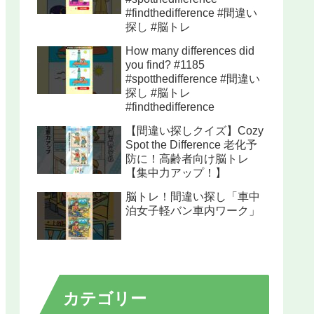
#findthedifference #間違い
探し #脳トレ
How many differences did
you find? #1185
#spotthedifference #間違い
探し #脳トレ
#findthedifference
【間違い探しクイズ】Cozy
Spot the Difference 老化予
防に！高齢者向け脳トレ
【集中力アップ！】
脳トレ！間違い探し「車中
泊女子軽バン車内ワーク」
カテゴリー