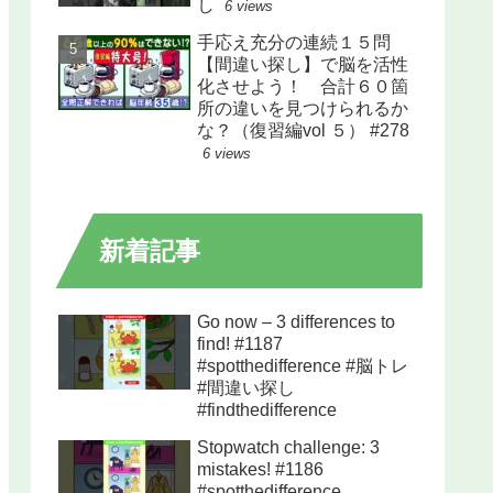
し
6 views
手応え充分の連続１５問
【間違い探し】で脳を活性
化させよう！ 合計６０箇
所の違いを見つけられるか
な？（復習編vol ５） #278
6 views
新着記事
Go now – 3 differences to
find! #1187
#spotthedifference #脳トレ
#間違い探し
#findthedifference
Stopwatch challenge: 3
mistakes! #1186
#spotthedifference