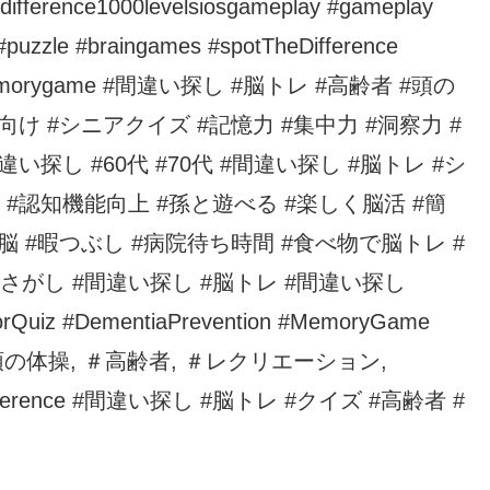
ifference1000levelsiosgameplay #gameplay
puzzle #braingames #spotTheDifference
ame #memorygame #間違い探し #脳トレ #高齢者 #頭の
け #シニアクイズ #記憶力 #集中力 #洞察力 #
い探し #60代 #70代 #間違い探し #脳トレ #シ
#認知機能向上 #孫と遊べる #楽しく脳活 #簡
脳 #暇つぶし #病院待ち時間 #食べ物で脳トレ #
さがし #間違い探し #脳トレ #間違い探し
niorQuiz #DementiaPrevention #MemoryGame
, ＃頭の体操, ＃高齢者, ＃レクリエーション,
edifference #間違い探し #脳トレ #クイズ #高齢者 #