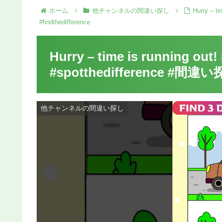
ホーム
他チャンネルの間違い探し
Hurry – 
#findthedifference
Hurry – time is running ou
#spotthedifference #間違い探
他チャンネルの間違い探し