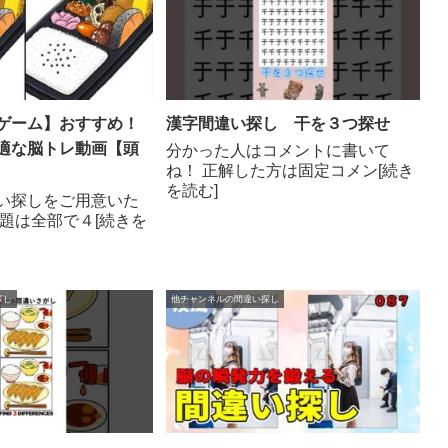
ゲーム】おすすめ！
漢字間違い探し 干を３つ探せ
適な脳トレ動画【頭
分かった人はコメントに書いて
ね！ 正解した方は固定コメン[続き
を読む]
い探しをご用意いた
問題は全部で４[続きを
探し
他チャンネルの間違い探し