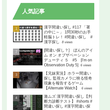
人気記事
漢字間違い探し #117 「署
の中に～」 1問30秒のお手
軽脳トレ！ #間違い探し #
漢字探し
8 views
[間違い探し？] ぼんのアイ
ム オン オブザベーション
デューティ ５ #5 [I'm on
Observation Duty 5]
6 views
【兄妹実況】ホラー間違い
探し 監視カメラに映る怪奇
現象を報告するゲーム
【Alternate Watch】
6 views
激ムズ 漢字間違い探し【判
断力診断テスト】 #shorts #
間違い探し #漢字間違い探