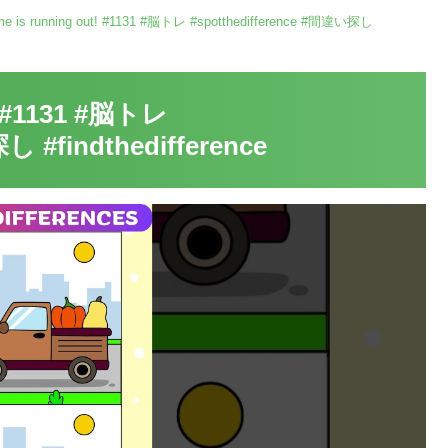
time is running out! #1131 #脳トレ #spotthedifference #間違い探し
t! #1131 #脳トレ
し #findthedifference