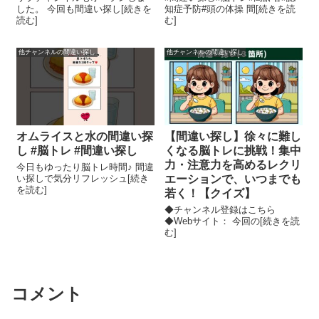
した。 今回も間違い探し[続きを
知症予防#頭の体操 間[続きを読
読む]
む]
他チャンネルの間違い探し
他チャンネルの間違い探し
オムライスと水の間違い探
【間違い探し】徐々に難し
し #脳トレ #間違い探し
くなる脳トレに挑戦！集中
力・注意力を高めるレクリ
今日もゆったり脳トレ時間♪ 間違
い探しで気分リフレッシュ[続き
エーションで、いつまでも
を読む]
若く！【クイズ】
◆チャンネル登録はこちら
◆Webサイト： 今回の[続きを読
む]
コメント