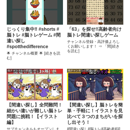
じっくり集中‼️ #shorts #
「63」を探せ!!高齢者向け
脳トレ #脳トレゲーム #間
脳トレ間違い探しゲーム
違い探し
チャンネル登録・高評価よろし
#spotthedifference
くお願いします！ ⇒ 「間[続き
を読む]
🌟 チャンネル概要 🌟 [続きを読
む]
他チャンネルの間違い探し
他チャンネルの間違い探し
【間違い探し】全問難問！
【間違い探し】脳トレを簡
細かい違いが難しい脳トレ
単・手軽に！イラストを見
問題に挑戦！【イラスト
比べて３つのまちがいを探
編】
し出そう！
サブチャンネルもオープンしま
#間違い探し#脳トレ#高齢者#認