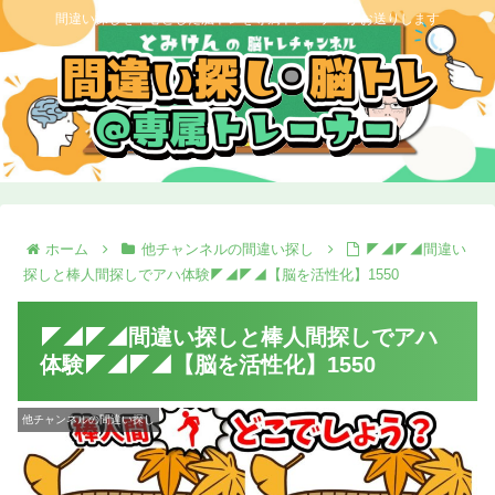
間違い探しを中心とした脳トレを専属トレーナーがお送りします
ホーム
他チャンネルの間違い探し
◤◢◤◢間違い
探しと棒人間探しでアハ体験◤◢◤◢【脳を活性化】1550
◤◢◤◢間違い探しと棒人間探しでアハ
体験◤◢◤◢【脳を活性化】1550
他チャンネルの間違い探し