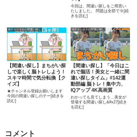
今回は、間違い探しをご用意い
たしました。 問題は全部で９[続
きを読む]
他チャンネルの間違い探し
他チャンネルの間違い探し
【間違い探し】まちがい探
【間違い探し】「今日はこ
しで楽しく脳トレしよう！
れで脳活！美女と一緒に間
スキマ時間で気分転換【ク
違い探しタイム」#142運
イズ】
動部編 脳トレ！集中力、
IQアップ 4K高画質
★チャンネル登録お願いします
今回の間違い探しのテー[続きを
わかっても見てしまう…美女が
読む]
登場する間違い探し&#x27[続き
を読む]
コメント