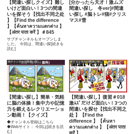
【間違い探しクイズ】難し
[分かったら天才！激ムズ
いけど面白い！3つの間違
間違い探し 冬ver]#間違
いを探そう【找出不同之处
い探し #脳トレ#猫#クリス
】【Find the difference
マス#雪
】【ค้นหาความแตกต่าง 】
【अंतर पाता करें 】＃845
サブチャンネルもオープンしま
した。 今回は、間違い探[続きを
読む]
他チャンネルの間違い探し
他チャンネルの間違い探し
【間違い探し】簡単・気軽
【間違い探し】復習＃018
に脳の体操！集中力や記憶
激ﾑｽﾞだけど面白い！3つの
力を鍛えるレクリエーショ
間違いを探せ【找出不同之
ン動画！【クイズ】
处 】【Find the
difference 】【ค้นหา
◆チャンネル登録はこちら
◆Webサイト： 今回は[続きを読
ความแตกต่าง 】【अंतर पाता
む]
करें 】