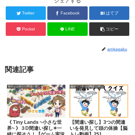
シェアする
Twitter
Facebook
はてブ
Pocket
LINE
コピー
amkagaku
関連記事
他チャンネルの間違い探し
他チャンネルの間違い探し
《 Tiny Lands ~小さな世
【間違い探し】3つの間違
界~ 》３D間違い探し✶一
いを発見して頭の体操【脳
緒に探そう！【ゲーム実況
トレ動画】251