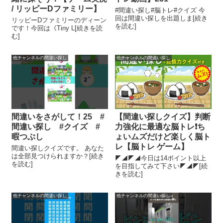
/ リッピーDファミリー】
#間違い探し#脳トレ#クイズ 今
回は間違い探しを出題しま[続き
リッピーDファミリーのディーン
を読む]
です！今回は《Tiny L[続きを読
む]
他チャンネルの間違い探し
他チャンネルの間違い探し
間違いをさがして！25 #
【間違い探しクイズ】判断
間違い探し #クイズ #
力強化に最適な脳トレ❗ち
暇つぶし
ょいムズだけど楽しく脳ト
レ【脳トレ ゲーム】
間違い探しクイズです。 あなた
は全部見つけられますか？[続き
◤◢◤◢今日は14ポイント以上
を読む]
を目指してみて下さい◤◢◤[続
きを読む]
他チャンネルの間違い探し
他チャンネルの間違い探し