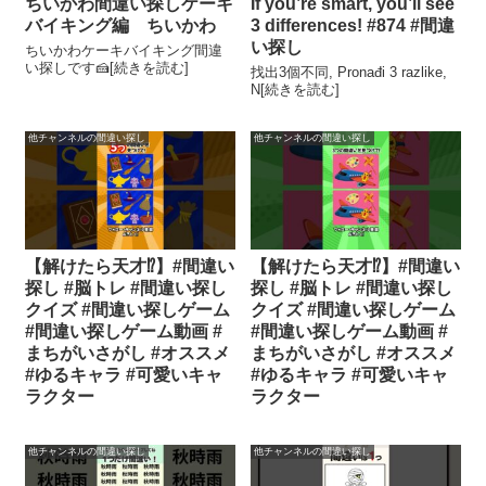
ちいかわ間違い探しケーキ
If you’re smart, you’ll see
バイキング編 ちいかわ
3 differences! #874 #間違
い探し
ちいかわケーキバイキング間違
い探しです🍰[続きを読む]
找出3個不同, Pronađi 3 razlike,
N[続きを読む]
他チャンネルの間違い探し
他チャンネルの間違い探し
【解けたら天才⁉︎】#間違い
【解けたら天才⁉︎】#間違い
探し #脳トレ #間違い探し
探し #脳トレ #間違い探し
クイズ #間違い探しゲーム
クイズ #間違い探しゲーム
#間違い探しゲーム動画 #
#間違い探しゲーム動画 #
まちがいさがし #オススメ
まちがいさがし #オススメ
#ゆるキャラ #可愛いキャ
#ゆるキャラ #可愛いキャ
ラクター
ラクター
他チャンネルの間違い探し
他チャンネルの間違い探し