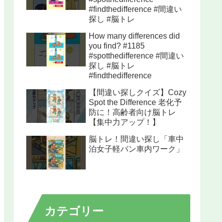
#findthedifference #間違い
探し #脳トレ
How many differences did
you find? #1185
#spotthedifference #間違い
探し #脳トレ
#findthedifference
【間違い探しクイズ】Cozy
Spot the Difference 老化予
防に！高齢者向け脳トレ
【集中力アップ！】
脳トレ！間違い探し「車中
泊女子軽バン車内ワーク」
カテゴリー