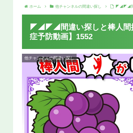
ホーム
他チャンネルの間違い探し
◤◢◤◢
◤◢◤◢間違い探しと棒人間
症予防動画】1552
他チャンネルの間違い探し