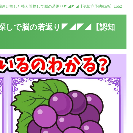
間違い探しと棒人間探しで脳の若返り◤◢◤◢【認知症予防動画】1552
探しで脳の若返り◤◢◤◢【認知