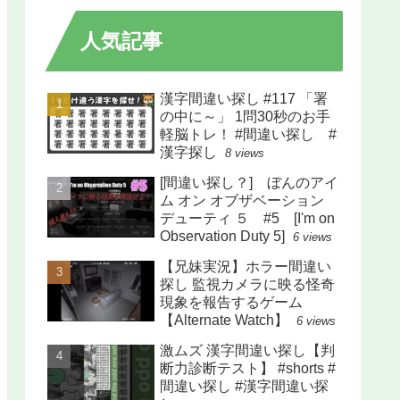
人気記事
漢字間違い探し #117 「署
の中に～」 1問30秒のお手
軽脳トレ！ #間違い探し #
漢字探し
8 views
[間違い探し？] ぼんのアイ
ム オン オブザベーション
デューティ ５ #5 [I'm on
Observation Duty 5]
6 views
【兄妹実況】ホラー間違い
探し 監視カメラに映る怪奇
現象を報告するゲーム
【Alternate Watch】
6 views
激ムズ 漢字間違い探し【判
断力診断テスト】 #shorts #
間違い探し #漢字間違い探