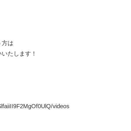
う方は
いいたします！
lfaiiII9F2MgOf0UlQ/videos