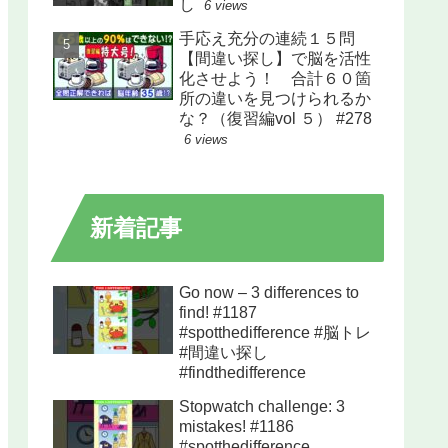
し
6 views
手応え充分の連続１５問
【間違い探し】で脳を活性
化させよう！ 合計６０箇
所の違いを見つけられるか
な？（復習編vol ５） #278
6 views
新着記事
Go now – 3 differences to
find! #1187
#spotthedifference #脳トレ
#間違い探し
#findthedifference
Stopwatch challenge: 3
mistakes! #1186
#spotthedifference