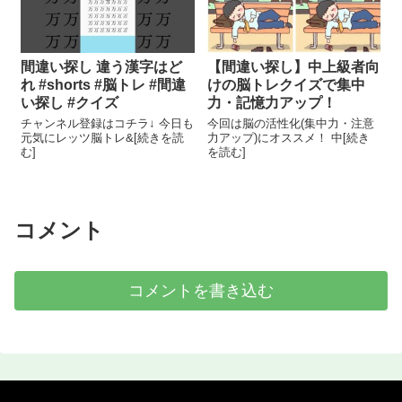
間違い探し 違う漢字はど
【間違い探し】中上級者向
れ #shorts #脳トレ #間違
けの脳トレクイズで集中
い探し #クイズ
力・記憶力アップ！
チャンネル登録はコチラ↓ 今日も
今回は脳の活性化(集中力・注意
元気にレッツ脳トレ&[続きを読
力アップ)にオススメ！ 中[続き
む]
を読む]
コメント
コメントを書き込む