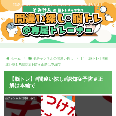
間違い探しを中心とした脳トレを専属トレーナーがお送りします
ホーム
他チャンネルの間違い探し
【脳トレ】#間
違い探し#認知症予防＃正解は本編で
【脳トレ】#間違い探し#認知症予防＃正
解は本編で
他チャンネルの間違い探し