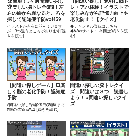
🏆簡単！3ヶ所間違い探し
【間違い探し】気軽に脳ト
🏆楽しい脳トレ全6問！左
レ・アハ体験！イラストで
右の絵から異なるところを
楽しみながら記憶力向上や
探して認知症予防vol459
老化防止！【クイズ】
イラストが左右に並んでいます
◆チャンネル登録はこちら
が、3つ違うところがあります[続
◆Webサイト： 今回は[続きを読
きを読む]
む]
他チャンネルの間違い探し
他チャンネルの間違い探し
【間違い探しゲーム】💥楽
間違い探しの脳トレクイ
しく脳の老化予防！認知症
ズ 間違いは３つ 読書し
予防
よう！ #間違い探し #クイ
ズ
#間違い探し#高齢者#認知症予防
#頭の体操 &#x1f[続きを読む]
他チャンネルの間違い探し
他チャンネルの間違い探し