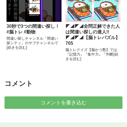
30秒で3つの間違い探し！
◤◢◤◢全問正解できた人
#脳トレ #動物
は間違い探しの達人!!
◤◢◤◢【脳トレパズル】
間違い探しチャンネル「間違い
探シティ」のサブチャンネルで
705
[続きを読む]
脳トレクイズ【脳かつ塾】では
『記憶力』『集中力』『判断[続
きを読む]
コメント
コメントを書き込む