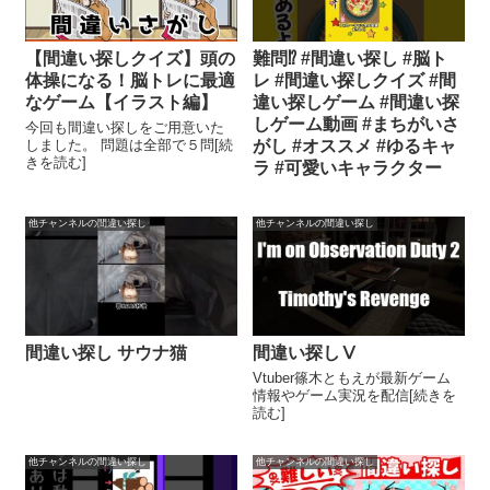
【間違い探しクイズ】頭の
難問⁉️ #間違い探し #脳ト
体操になる！脳トレに最適
レ #間違い探しクイズ #間
なゲーム【イラスト編】
違い探しゲーム #間違い探
しゲーム動画 #まちがいさ
今回も間違い探しをご用意いた
しました。 問題は全部で５問[続
がし #オススメ #ゆるキャ
きを読む]
ラ #可愛いキャラクター
他チャンネルの間違い探し
他チャンネルの間違い探し
間違い探し サウナ猫
間違い探しⅤ
Vtuber篠木ともえが最新ゲーム
情報やゲーム実況を配信[続きを
読む]
他チャンネルの間違い探し
他チャンネルの間違い探し